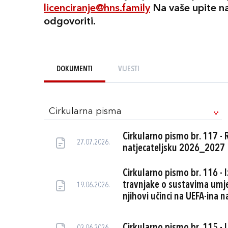
licenciranje@hns.family
Na vaše upite n
odgovoriti.
DOKUMENTI
VIJESTI
Cirkularna pisma
Cirkularno pismo br. 117 - R
27.07.2026.
natjecateljsku 2026_2027
Cirkularno pismo br. 116 -
travnjake o sustavima umje
19.06.2026.
njihovi učinci na UEFA-ina n