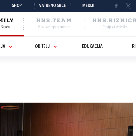
SHOP
VATRENO SRCE
MEDIJI
MILY
HNS.TEAM
HNS.RIZNIC
a Saveza
Hrvatske reprezentacije
Povijest i statistika
NJA
OBITELJ
EDUKACIJA
R