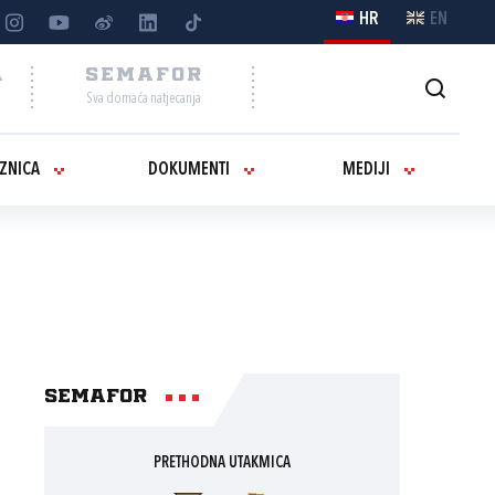
HR
EN
A
SEMAFOR
Sva domaća natjecanja
IZNICA
DOKUMENTI
MEDIJI
Semafor
PRETHODNA UTAKMICA