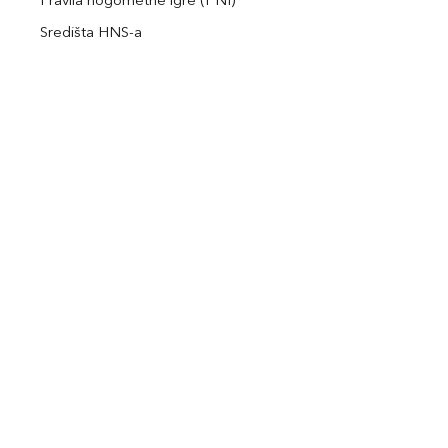
Pravila nogometne igre (PNI)
Središta HNS-a