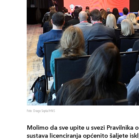
Foto: Drago Sopta/HNS
Molimo da sve upite u svezi Pravilnika o
sustava licenciranja općenito šaljete isk