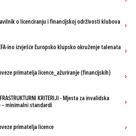
avilnik o licenciranju i financijskoj održivosti klubova
EFA-ino izvješće Europsko klupsko okruženje talenata
bveze primatelja licence_ažuriranje (financijskih)
NFRASTRUKTURNI KRITERIJI - Mjesta za invalidska
e – minimalni standardi
bveze primatelja licence