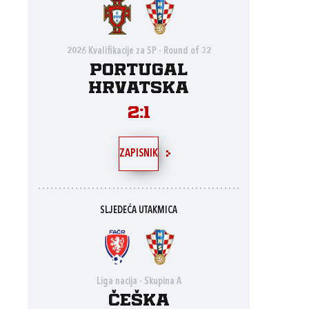
2026 Kvalifikacije za SP - Round of 32
Portugal
Hrvatska
2:1
ZAPISNIK
SLJEDEĆA UTAKMICA
Liga nacija - Skupina A
Češka