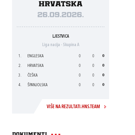
Hrvatska
26.09.2026.
LJESTVICA
Liga nacija - Skupina A
1.
ENGLESKA
0
0
0
2.
HRVATSKA
0
0
0
3.
ČEŠKA
0
0
0
4.
ŠPANJOLSKA
0
0
0
VIŠE NA REZULTATI.HNS.TEAM
Dokumenti