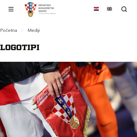
Početna
/
Mediji
Logotipi