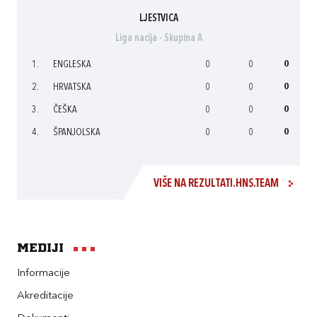
LJESTVICA
Liga nacija - Skupina A
1.
ENGLESKA
0
0
0
2.
HRVATSKA
0
0
0
3.
ČEŠKA
0
0
0
4.
ŠPANJOLSKA
0
0
0
VIŠE NA REZULTATI.HNS.TEAM
Mediji
Informacije
Akreditacije