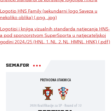
Grafički standardi za korištenje logotipa HNS-a
Logotip HNS Family (sekundarni logo Saveza u
nekoliko oblika) (.png, .jpg)
Logotipi i knjiga vizualnih standarda natjecanja HNS-
a pod sponzorstvom SuperSporta u natjecateljskoj
godini 2024./25 (HNL, 1. NL, 2. NL, HMNL, HNK) (.pdf)
Semafor
PRETHODNA UTAKMICA
2026 Kvalifikacije za SP - Round of 32