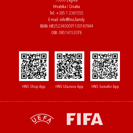
10000 Zagreb
Hrvatska / Croatia
Tel:
+385 1 2361555
E-mail:
info@hns.family
IBAN: HR2523400091100187844
OIB: 08516152078
HNS Shop App
HNS Ulaznice App
HNS Semafor App