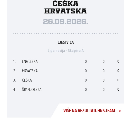
Češka
Hrvatska
26.09.2026.
LJESTVICA
Liga nacija - Skupina A
1.
ENGLESKA
0
0
0
2.
HRVATSKA
0
0
0
3.
ČEŠKA
0
0
0
4.
ŠPANJOLSKA
0
0
0
VIŠE NA REZULTATI.HNS.TEAM