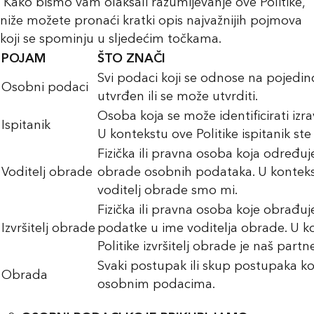
Kako bismo vam olakšali razumijevanje ove Politike,
niže možete pronaći kratki opis najvažnijih pojmova
koji se spominju u sljedećim točkama.
POJAM
ŠTO ZNAČI
Svi podaci koji se odnose na pojedinca
Osobni podaci
utvrđen ili se može utvrditi.
Osoba koja se može identificirati izra
Ispitanik
U kontekstu ove Politike ispitanik ste 
Fizička ili pravna osoba koja određuj
Voditelj obrade
obrade osobnih podataka. U kontekst
voditelj obrade smo mi.
Fizička ili pravna osoba koje obrađu
Izvršitelj obrade
podatke u ime voditelja obrade. U k
Politike izvršitelj obrade je naš part
Svaki postupak ili skup postupaka koj
Obrada
osobnim podacima.