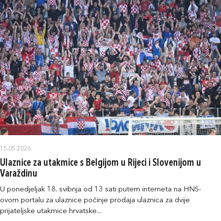
15.05.2026.
Ulaznice za utakmice s Belgijom u Rijeci i Slovenijom u
Varaždinu
U ponedjeljak 18. svibnja od 13 sati putem interneta na HNS-
ovom portalu za ulaznice počinje prodaja ulaznica za dvije
prijateljske utakmice hrvatske...