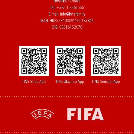
Hrvatska / Croatia
Tel:
+385 1 2361555
E-mail:
info@hns.family
IBAN: HR2523400091100187844
OIB: 08516152078
HNS Shop App
HNS Ulaznice App
HNS Semafor App