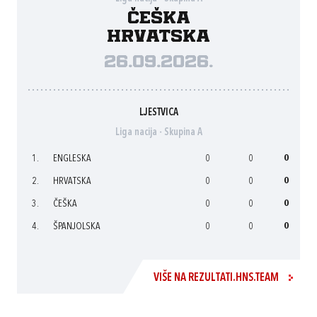
Češka
Hrvatska
26.09.2026.
LJESTVICA
Liga nacija - Skupina A
1.
ENGLESKA
0
0
0
2.
HRVATSKA
0
0
0
3.
ČEŠKA
0
0
0
4.
ŠPANJOLSKA
0
0
0
VIŠE NA REZULTATI.HNS.TEAM