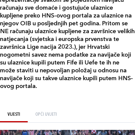
reprezentacije svakom se pojedinom navijaču
računaju sve domaće i gostujuće ulaznice
kupljene preko HNS-ovog portala za ulaznice na
njegov OIB u posljednjih pet godina. Pritom se
NE računaju ulaznice kupljene za završnice velikih
natjecanja (svjetska i europska prvenstva te
završnica Lige nacija 2023.), jer Hrvatski
nogometni savez nema podatke za navijače koji
su ulaznice kupili putem Fife ili Uefe te ih ne
može staviti u nepovoljan položaj u odnosu na
navijače koji su takve ulaznice kupili putem HNS-
ovog portala.
VIJESTI
OPĆI UVJETI