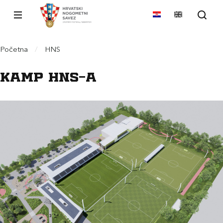
Početna
/
HNS
Kamp HNS-a