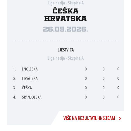
Liga nacija - Skupina A
Češka
Hrvatska
26.09.2026.
LJESTVICA
Liga nacija - Skupina A
1.
ENGLESKA
0
0
0
2.
HRVATSKA
0
0
0
3.
ČEŠKA
0
0
0
4.
ŠPANJOLSKA
0
0
0
VIŠE NA REZULTATI.HNS.TEAM