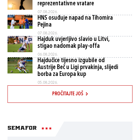
reprezentativne vratare
07.08.2026.
HNS osuđuje napad na Tihomira
Pejina
07.08.2026.
Hajduk uvjerljivo slavio u Litvi,
stigao nadomak play-offa
06.08.2026.
Hajdučice tijesno izgubile od
Austrije Beč u Ligi prvakinja, slijedi
borba za Europa kup
05.08.2026.
PROČITAJTE JOŠ
Semafor