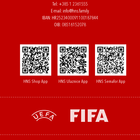
Tel:
+385 1 2361555
E-mail:
info@hns.family
IBAN: HR2523400091100187844
OIB: 08516152078
HNS Shop App
HNS Ulaznice App
HNS Semafor App