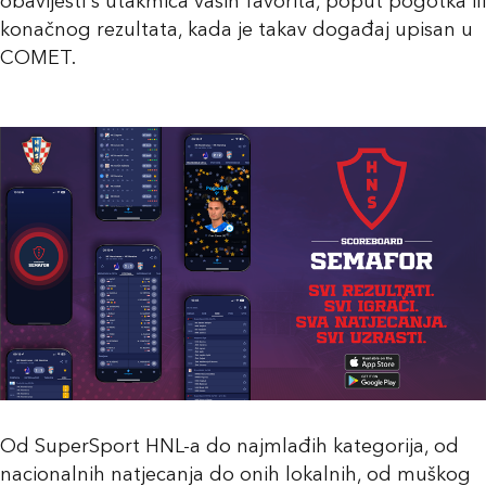
obavijesti s utakmica vaših favorita, poput pogotka ili
konačnog rezultata, kada je takav događaj upisan u
COMET.
Od SuperSport HNL-a do najmlađih kategorija, od
nacionalnih natjecanja do onih lokalnih, od muškog