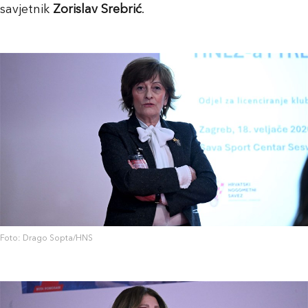
savjetnik
Zorislav Srebrić
.
Foto: Drago Sopta/HNS