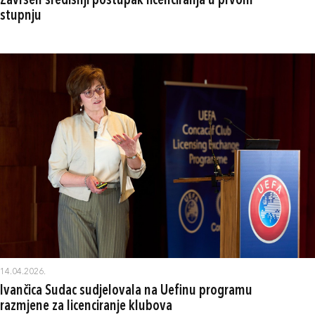
Završen središnji postupak licenciranja u prvom
stupnju
14.04.2026.
Ivančica Sudac sudjelovala na Uefinu programu
razmjene za licenciranje klubova