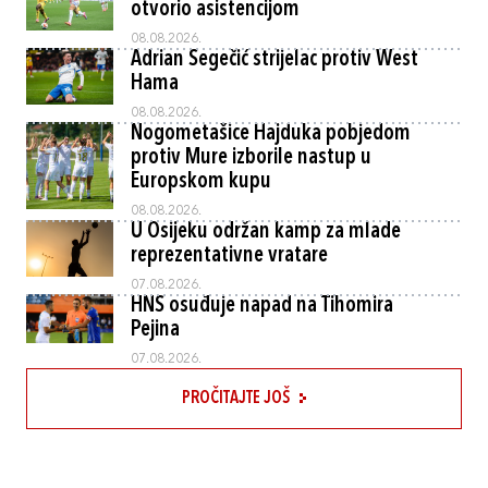
otvorio asistencijom
08.08.2026.
Adrian Segečić strijelac protiv West
Hama
08.08.2026.
Nogometašice Hajduka pobjedom
protiv Mure izborile nastup u
Europskom kupu
08.08.2026.
U Osijeku održan kamp za mlade
reprezentativne vratare
07.08.2026.
HNS osuđuje napad na Tihomira
Pejina
07.08.2026.
PROČITAJTE JOŠ