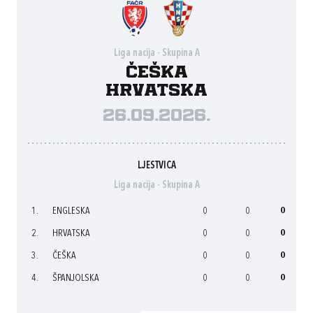
Liga nacija - Skupina A
Češka
Hrvatska
26.09.2026.
LJESTVICA
Liga nacija - Skupina A
1.
ENGLESKA
0
0
0
2.
HRVATSKA
0
0
0
3.
ČEŠKA
0
0
0
4.
ŠPANJOLSKA
0
0
0