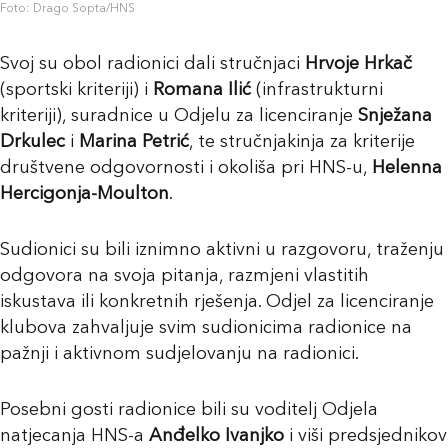
Foto: Drago Sopta/HNS
Svoj su obol radionici dali stručnjaci
Hrvoje Hrkač
(sportski kriteriji) i
Romana Ilić
(infrastrukturni
kriteriji), suradnice u Odjelu za licenciranje
Snježana
Drkulec
i
Marina Petrić
, te stručnjakinja za kriterije
društvene odgovornosti i okoliša pri HNS-u,
Helenna
Hercigonja-Moulton
.
Sudionici su bili iznimno aktivni u razgovoru, traženju
odgovora na svoja pitanja, razmjeni vlastitih
iskustava ili konkretnih rješenja. Odjel za licenciranje
klubova zahvaljuje svim sudionicima radionice na
pažnji i
aktivnom
sudjelovanju na radionici.
Posebni gosti radionice bili su voditelj Odjela
natjecanja HNS-a
Anđelko Ivanjko
i viši predsjednikov