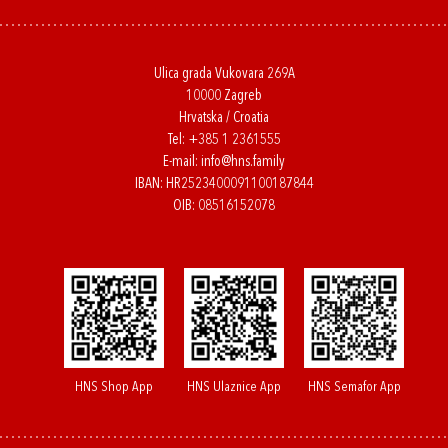
Ulica grada Vukovara 269A
10000 Zagreb
Hrvatska / Croatia
Tel:
+385 1 2361555
E-mail:
info@hns.family
IBAN: HR2523400091100187844
OIB: 08516152078
HNS Shop App
HNS Ulaznice App
HNS Semafor App