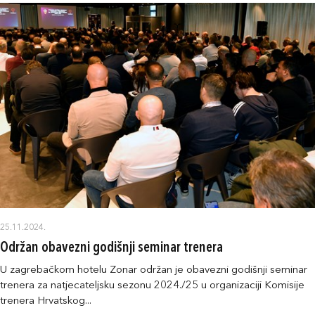
25.11.2024.
Održan obavezni godišnji seminar trenera
U zagrebačkom hotelu Zonar održan je obavezni godišnji seminar
trenera za natjecateljsku sezonu 2024./25 u organizaciji Komisije
trenera Hrvatskog...