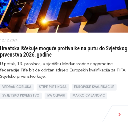
12.12.2024.
Hrvatska iščekuje moguće protivnike na putu do Svjetskog
prvenstva 2026. godine
U petak, 13. prosinca, u sjedištu Međunarodne nogometne
federacije Fife bit će održan ždrijeb Europskih kvalifikacija za FIFA
Svjetsko prvenstvo koje...
VEDRAN ĆORLUKA
STIPE PLETIKOSA
EUROPSKE KVALIFIKACIJE
SVJETSKO PRVENSTVO
IVA OLIVARI
MARKO CVIJANOVIĆ