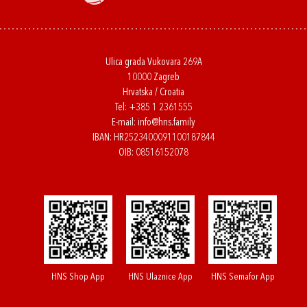
Ulica grada Vukovara 269A
10000 Zagreb
Hrvatska / Croatia
Tel:
+385 1 2361555
E-mail:
info@hns.family
IBAN: HR2523400091100187844
OIB: 08516152078
HNS Shop App
HNS Ulaznice App
HNS Semafor App