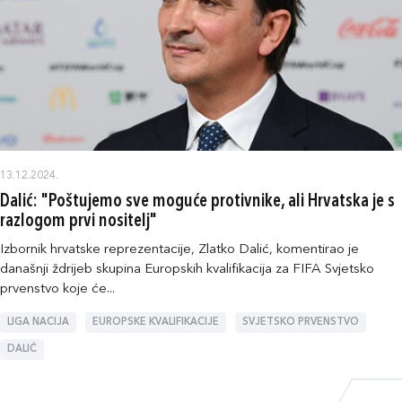
13.12.2024.
Dalić: "Poštujemo sve moguće protivnike, ali Hrvatska je s
razlogom prvi nositelj"
Izbornik hrvatske reprezentacije, Zlatko Dalić, komentirao je
današnji ždrijeb skupina Europskih kvalifikacija za FIFA Svjetsko
prvenstvo koje će...
LIGA NACIJA
EUROPSKE KVALIFIKACIJE
SVJETSKO PRVENSTVO
DALIĆ