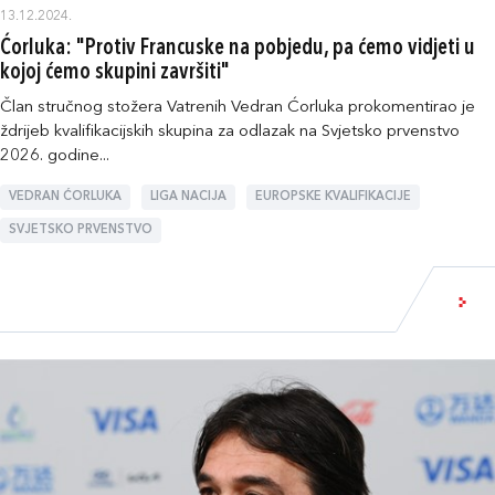
13.12.2024.
Ćorluka: "Protiv Francuske na pobjedu, pa ćemo vidjeti u
kojoj ćemo skupini završiti"
Član stručnog stožera Vatrenih Vedran Ćorluka prokomentirao je
ždrijeb kvalifikacijskih skupina za odlazak na Svjetsko prvenstvo
2026. godine...
VEDRAN ĆORLUKA
LIGA NACIJA
EUROPSKE KVALIFIKACIJE
SVJETSKO PRVENSTVO