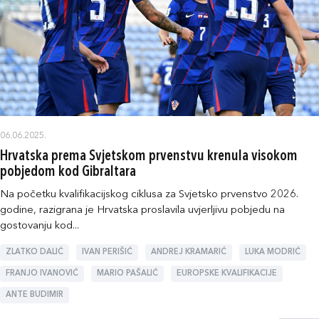
06.06.2025.
Hrvatska prema Svjetskom prvenstvu krenula visokom
pobjedom kod Gibraltara
Na početku kvalifikacijskog ciklusa za Svjetsko prvenstvo 2026.
godine, razigrana je Hrvatska proslavila uvjerljivu pobjedu na
gostovanju kod...
ZLATKO DALIĆ
IVAN PERIŠIĆ
ANDREJ KRAMARIĆ
LUKA MODRIĆ
FRANJO IVANOVIĆ
MARIO PAŠALIĆ
EUROPSKE KVALIFIKACIJE
ANTE BUDIMIR