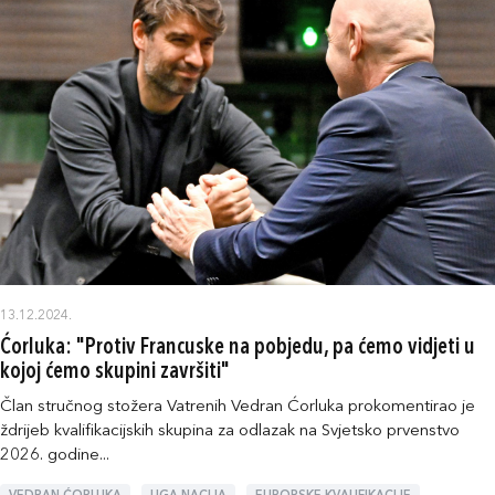
13.12.2024.
Ćorluka: "Protiv Francuske na pobjedu, pa ćemo vidjeti u
kojoj ćemo skupini završiti"
Član stručnog stožera Vatrenih Vedran Ćorluka prokomentirao je
ždrijeb kvalifikacijskih skupina za odlazak na Svjetsko prvenstvo
2026. godine...