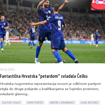
09.06.2025.
Fantastična Hrvatska "petardom" svladala Češku
Hrvatska nogometna reprezentacija novom je odličnom partijom
stigla do druge pobjede u kvalifikacijama za Svjetsko prvenstvo,
svladavši glavnog...
ZLATKO DALIĆ
IVAN PERIŠIĆ
ANDREJ KRAMARIĆ
LUKA MODRIĆ