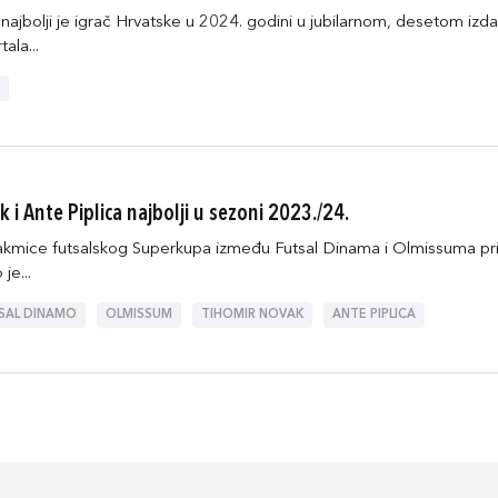
ajbolji je igrač Hrvatske u 2024. godini u jubilarnom, desetom izda
ala...
 i Ante Piplica najbolji u sezoni 2023./24.
takmice futsalskog Superkupa između Futsal Dinama i Olmissuma pri
je...
SAL DINAMO
OLMISSUM
TIHOMIR NOVAK
ANTE PIPLICA