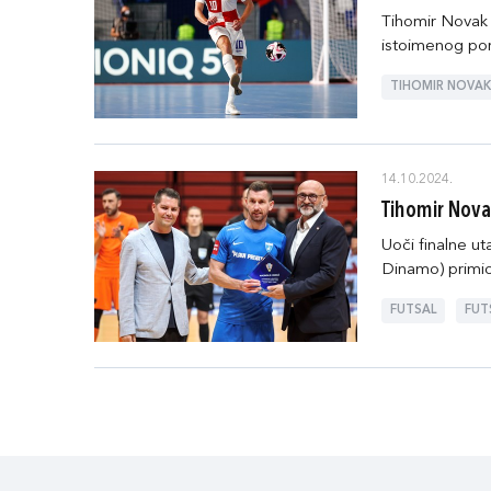
Tihomir Novak n
istoimenog port
TIHOMIR NOVAK
14.10.2024.
Tihomir Novak
Uoči finalne u
Dinamo) primio 
FUTSAL
FUT