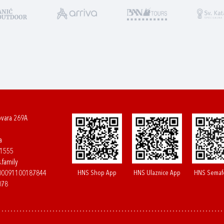
ovara 269A
a
61555
.family
HNS Shop App
HNS Ulaznice App
HNS Semaf
400091100187844
078