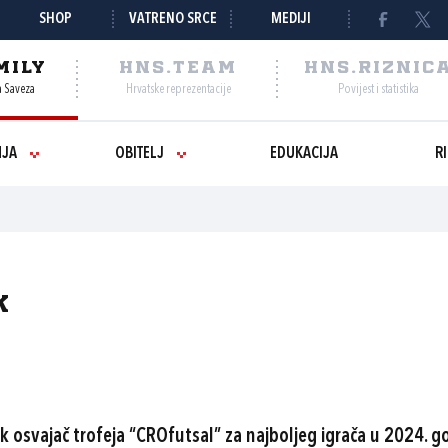
SHOP
VATRENO SRCE
MEDIJI
MILY
HNS.TEAM
HNS.RIZNIC
a Saveza
Hrvatske reprezentacije
Povijest i statistika
NJA
OBITELJ
EDUKACIJA
R
K
 osvajač trofeja “CROfutsal” za najboljeg igrača u 2024. g