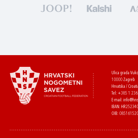
Ulica grada Vuk
10000 Zagreb
Hrvatska / Croati
Tel:
+385 1 23
E-mail:
info@hns
IBAN: HR2523
OIB: 08516152