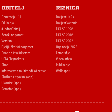
Obitelj
Riznica
Generacija 111
Povijest HNS-a
Edukacija
Povijest Vatrenih
#JednaObitelj
FIFA SP 1998.
Ženski nogomet
FIFA SP 2018.
Veterani
FIFA SP 2022.
Dječji i školski nogomet
Liga nacija 2023.
Osobe s invaliditetom
Fotografije
UEFA Playmakers
Video arhiva
Shop
Publikacije
Informativno-multimedijski centar
Wallpaperi
Službena trgovina (app)
Ulaznice (app)
Semafor (app)