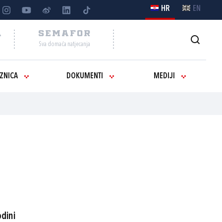
HR
EN
A
SEMAFOR
Sva domaća natjecanja
IZNICA
DOKUMENTI
MEDIJI
odini