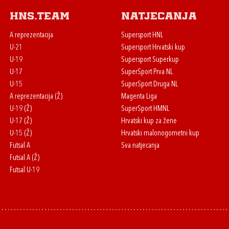
HNS.team
Natjecanja
A reprezentacija
Supersport HNL
U-21
Supersport Hrvatski kup
U-19
Supersport Superkup
U-17
SuperSport Prva NL
U-15
SuperSport Druga NL
A reprezentacija (Ž)
Magenta Liga
U-19 (Ž)
SuperSport HMNL
U-17 (Ž)
Hrvatski kup za žene
U-15 (Ž)
Hrvatski malonogometni kup
Futsal A
Sva natjecanja
Futsal A (Ž)
Futsal U-19