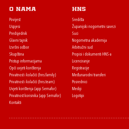
O nama
HNS
Povijest
Središta
Uspjesi
Županijski nogometni savezi
Predsjednik
Suci
Glavni tajnik
Nogometna akademija
Izvršni odbor
Arbitražni sud
Skupština
Propisi i dokumenti HNS-a
Pristup informacijama
Licenciranje
Opći uvjeti korištenja
Registracije
Privatnost i kolačići (hns.family)
Međunarodni transferi
Privatnost i kolačići (hns.team)
Posrednici
Uvjeti korištenja (app Semafor)
Mediji
Privatnost korisnika (app Semafor)
Logotipi
Kontakti