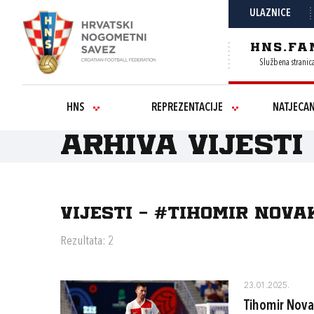
ULAZNICE
HNS.FA
Službena stranic
HNS
REPREZENTACIJE
NATJECA
Arhiva vijesti
Vijesti - #TIHOMIR NOVA
Rezultata: 2
23.01.2025.
Tihomir Novak