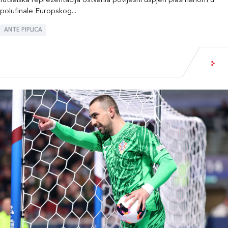
futsalska reprezentacija ostvarila povijesni uspjeh plasmanom u
polufinale Europskog...
ANTE PIPLICA