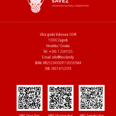
Ulica grada Vukovara 269A
10000 Zagreb
Hrvatska / Croatia
Tel:
+385 1 2361555
E-mail:
info@hns.family
IBAN: HR2523400091100187844
OIB: 08516152078
HNS Shop App
HNS Ulaznice App
HNS Semafor App