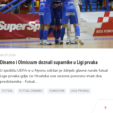
04.07.2024.
Dinamo i Olmissum doznali suparnike u Ligi prvaka
U sjedištu UEFA-e u Nyonu održan je ždrijeb glavne runde futsal
Lige prvaka gdje će Hrvatska ove sezone ponovno imati dva
predstavnika - Futsal...
FUTSAL
FUTSAL DINAMO
OLMISSUM
LIGA PRVAKA