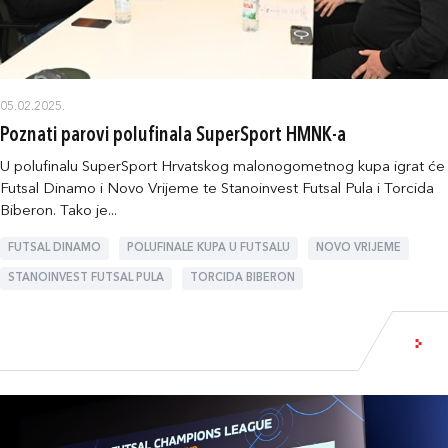
05.02.2025.
Poznati parovi polufinala SuperSport HMNK-a
U polufinalu SuperSport Hrvatskog malonogometnog kupa igrat će
Futsal Dinamo i Novo Vrijeme te Stanoinvest Futsal Pula i Torcida
Biberon. Tako je...
FUTSAL DINAMO
POLUFINALE KUPA U FUTSALU
NOVO VRIJEME
STANOINVEST FUTSAL PULA
TORCIDA BIBERON