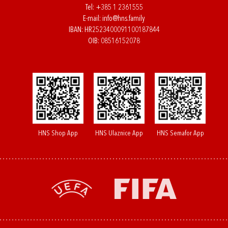
Tel:
+385 1 2361555
E-mail:
info@hns.family
IBAN: HR2523400091100187844
OIB: 08516152078
HNS Shop App
HNS Ulaznice App
HNS Semafor App