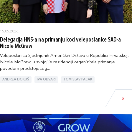
15.05.2026.
Delegacija HNS-a na primanju kod veleposlanice SAD-a
Nicole McGraw
Veleposlanica Sjedinjenih Američkih Država u Republici Hrvatskoj,
Nicole McGraw, u svojoj je rezidenciji organizirala primanje
povodom predstojećeg...
ANDREA DOKUŠ
IVA OLIVARI
TOMISLAV PACAK