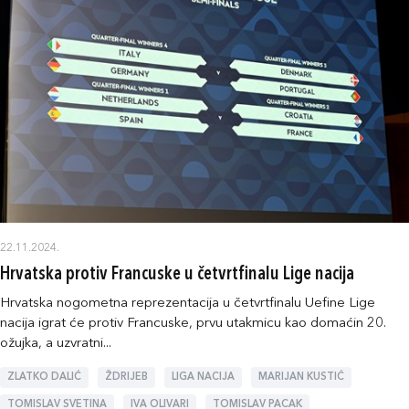
22.11.2024.
Hrvatska protiv Francuske u četvrtfinalu Lige nacija
Hrvatska nogometna reprezentacija u četvrtfinalu Uefine Lige
nacija igrat će protiv Francuske, prvu utakmicu kao domaćin 20.
ožujka, a uzvratni...
ZLATKO DALIĆ
ŽDRIJEB
LIGA NACIJA
MARIJAN KUSTIĆ
TOMISLAV SVETINA
IVA OLIVARI
TOMISLAV PACAK