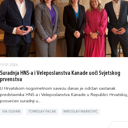
19.01.2026.
Suradnja HNS-a i Veleposlanstva Kanade uoči Svjetskog
prvenstva
U Hrvatskom nogometnom savezu danas je održan sastanak
predstavnika HNS-a i Veleposlanstva Kanade u Republici Hrvatskoj,
posvećen suradnji u...
IVA OLIVARI
TOMISLAV PACAK
MIROSLAV MARKOVIĆ