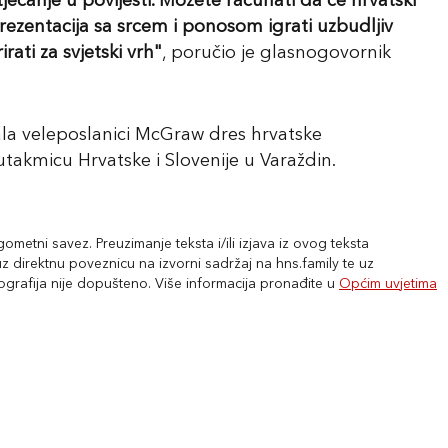
jecanje u povijesti. Možete računati da će hrvatski
eprezentacija sa srcem i ponosom igrati uzbudljiv
ati za svjetski vrh"
, poručio je glasnogovornik
la veleposlanici McGraw dres hrvatske
 utakmicu Hrvatske i Slovenije u Varaždin.
metni savez. Preuzimanje teksta i/ili izjava iz ovog teksta
 direktnu poveznicu na izvorni sadržaj na hns.family te uz
tografija nije dopušteno. Više informacija pronađite u
Općim uvjetima