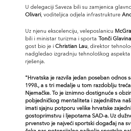
U delegaciji Saveza bili su zamjenica glav
Olivari
, voditeljica odjela infrastrukture
And
Uz njenu ekscelenciju, veleposlanicu
McGr
bili i ministar turizma i sporta
Tonči Glavin
gost bio je i
Christian Lau
, direktor tehnol
nadgledao izgradnju tehnološkog aspekta t
rješenja.
"Hrvatska je razvila jedan poseban odnos 
1998., a s tri medalje u tom razdoblju treća
Njemačke. To je iznimno dostignuće s obziro
pobjedničkog mentaliteta i zajedništva na
imati sjajnu potporu velike hrvatske zajednic
gostoprimstvu i ljepotama SAD-a. Uz dužn
prvenstvo je najveći sportski događaj na svi