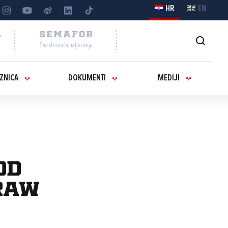
HR
EN
A
SEMAFOR
Sva domaća natjecanja
IZNICA
DOKUMENTI
MEDIJI
od
raw