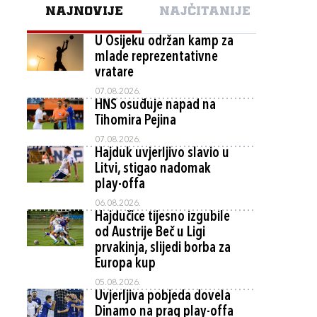
NAJNOVIJE
NAJČITANIJE
U Osijeku održan kamp za
mlade reprezentativne
vratare
07.08.2026.
HNS osuđuje napad na
Tihomira Pejina
07.08.2026.
Hajduk uvjerljivo slavio u
Litvi, stigao nadomak
play-offa
06.08.2026.
Hajdučice tijesno izgubile
od Austrije Beč u Ligi
prvakinja, slijedi borba za
Europa kup
05.08.2026.
Uvjerljiva pobjeda dovela
Dinamo na prag play-offa