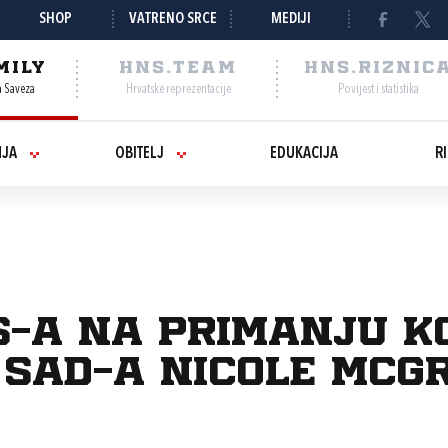
SHOP
VATRENO SRCE
MEDIJI
MILY
HNS.TEAM
HNS.RIZNIC
a Saveza
Hrvatske reprezentacije
Povijest i statistika
NJA
OBITELJ
EDUKACIJA
R
S-a na primanju k
 SAD-a Nicole McG