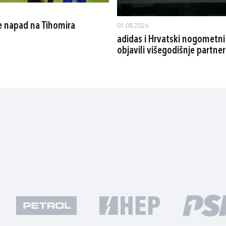
 napad na Tihomira
01.08.2026.
adidas i Hrvatski nogometni
objavili višegodišnje partne