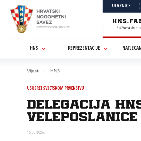
ULAZNICE
HNS.FA
Službena stranic
HNS
REPREZENTACIJE
NATJECA
Vijesti
/
HNS
USUSRET SVJETSKOM PRVENSTVU
Delegacija HN
veleposlanice
15.05.2026.