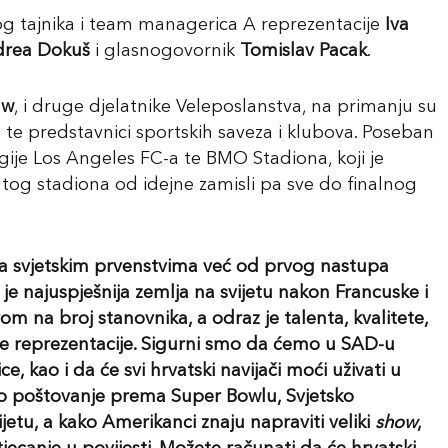
nog tajnika i team managerica A reprezentacije
Iva
rea Dokuš
i glasnogovornik
Tomislav Pacak
.
aw
, i druge djelatnike Veleposlanstva, na primanju su
a
te predstavnici sportskih saveza i klubova. Poseban
ogije Los Angeles FC-a te BMO Stadiona, koji je
og stadiona od idejne zamisli pa sve do finalnog
sa svjetskim prvenstvima već od prvog nastupa
 je najuspješnija zemlja na svijetu nakon Francuske i
m na broj stanovnika, a odraz je talenta, kvalitete,
še reprezentacije. Sigurni smo da ćemo u SAD-u
e, kao i da će svi hrvatski navijači moći uživati u
o poštovanje prema Super Bowlu, Svjetsko
jetu, a kako Amerikanci znaju napraviti veliki
show
,