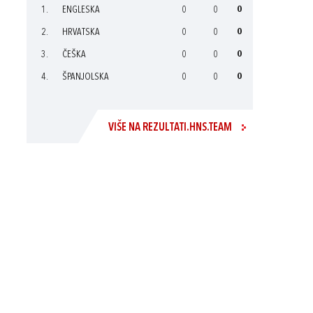
1.
ENGLESKA
0
0
0
2.
HRVATSKA
0
0
0
3.
ČEŠKA
0
0
0
4.
ŠPANJOLSKA
0
0
0
VIŠE NA REZULTATI.HNS.TEAM