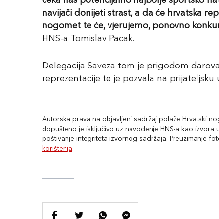
čeka nas potencijalno najbolje sportsko nat
navijači donijeti strast, a da će hrvatska r
nogomet te će, vjerujemo, ponovno konkurir
HNS-a Tomislav Pacak.
Delegacija Saveza tom je prigodom darova
reprezentacije te je pozvala na prijateljsku
Autorska prava na objavljeni sadržaj polaže Hrvatski nogo
dopušteno je isključivo uz navođenje HNS-a kao izvora uz
poštivanje integriteta izvornog sadržaja. Preuzimanje fo
korištenja
.