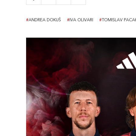
#
ANDREA DOKUŠ
#
IVA OLIVARI
#
TOMISLAV PACA