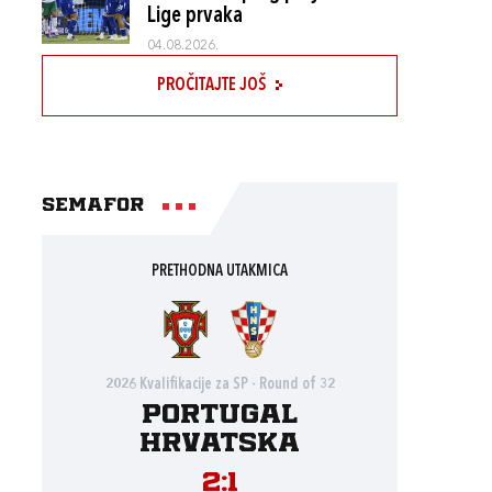
Lige prvaka
04.08.2026.
PROČITAJTE JOŠ
Semafor
PRETHODNA UTAKMICA
2026 Kvalifikacije za SP - Round of 32
Portugal
Hrvatska
2:1