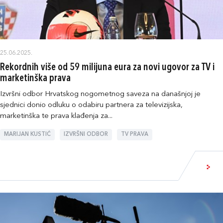
25.06.2025.
Rekordnih više od 59 milijuna eura za novi ugovor za TV i
marketinška prava
Izvršni odbor Hrvatskog nogometnog saveza na današnjoj je
sjednici donio odluku o odabiru partnera za televizijska,
marketinška te prava klađenja za...
MARIJAN KUSTIĆ
IZVRŠNI ODBOR
TV PRAVA