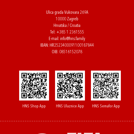
Ulica grada Vukovara 269A
10000 Zagreb
Hrvatska / Croatia
Tel:
+385 1 2361555
E-mail:
info@hns.family
IBAN: HR2523400091100187844
OIB: 08516152078
HNS Shop App
HNS Ulaznice App
HNS Semafor App