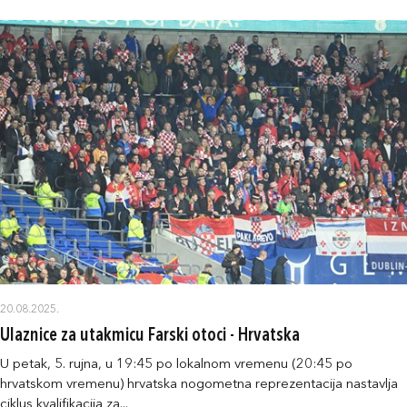
20.08.2025.
Ulaznice za utakmicu Farski otoci - Hrvatska
U petak, 5. rujna, u 19:45 po lokalnom vremenu (20:45 po
hrvatskom vremenu) hrvatska nogometna reprezentacija nastavlja
ciklus kvalifikacija za...