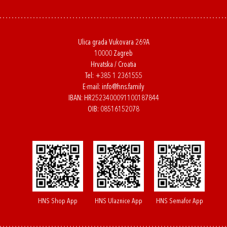
Ulica grada Vukovara 269A
10000 Zagreb
Hrvatska / Croatia
Tel:
+385 1 2361555
E-mail:
info@hns.family
IBAN: HR2523400091100187844
OIB: 08516152078
HNS Shop App
HNS Ulaznice App
HNS Semafor App