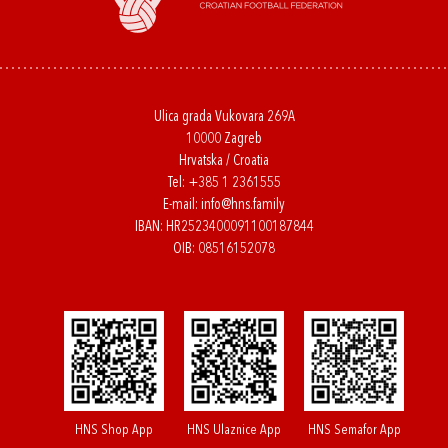
Ulica grada Vukovara 269A
10000 Zagreb
Hrvatska / Croatia
Tel:
+385 1 2361555
E-mail:
info@hns.family
IBAN: HR2523400091100187844
OIB: 08516152078
HNS Shop App
HNS Ulaznice App
HNS Semafor App