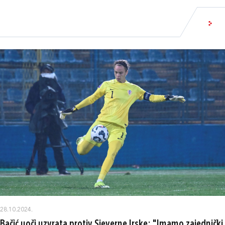
28.10.2024.
Bačić uoči uzvrata protiv Sjeverne Irske: "Imamo zajednički