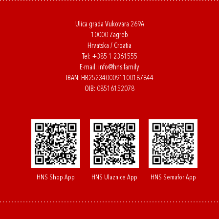
Ulica grada Vukovara 269A
10000 Zagreb
Hrvatska / Croatia
Tel:
+385 1 2361555
E-mail:
info@hns.family
IBAN: HR2523400091100187844
OIB: 08516152078
HNS Shop App
HNS Ulaznice App
HNS Semafor App