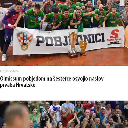
07.06.2026.
Olmissum pobjedom na šesterce osvojio naslov
prvaka Hrvatske