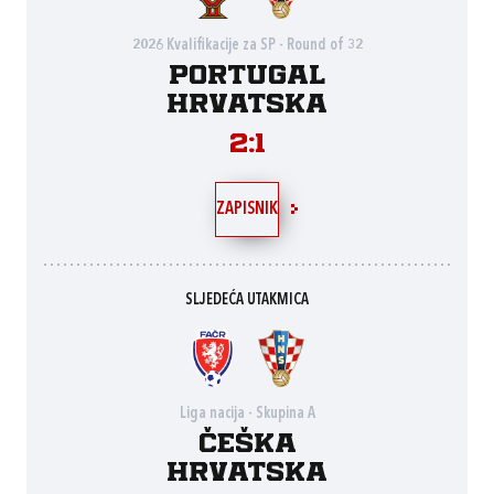
2026 Kvalifikacije za SP - Round of 32
Portugal
Hrvatska
2:1
ZAPISNIK
SLJEDEĆA UTAKMICA
Liga nacija - Skupina A
Češka
Hrvatska