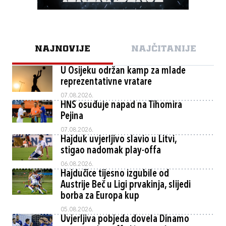
NAJNOVIJE
NAJČITANIJE
U Osijeku održan kamp za mlade
reprezentativne vratare
07.08.2026.
HNS osuđuje napad na Tihomira
Pejina
07.08.2026.
Hajduk uvjerljivo slavio u Litvi,
stigao nadomak play-offa
06.08.2026.
Hajdučice tijesno izgubile od
Austrije Beč u Ligi prvakinja, slijedi
borba za Europa kup
05.08.2026.
Uvjerljiva pobjeda dovela Dinamo