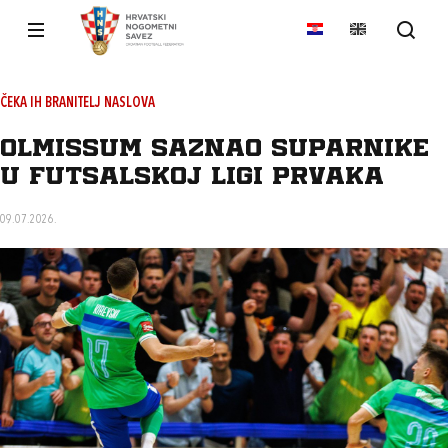
ČEKA IH BRANITELJ NASLOVA
Olmissum saznao suparnike
u futsalskoj Ligi prvaka
09.07.2026.