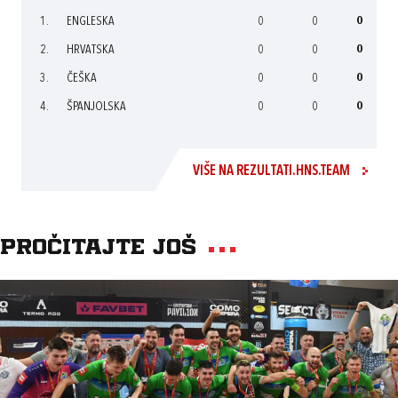
1.
ENGLESKA
0
0
0
2.
HRVATSKA
0
0
0
3.
ČEŠKA
0
0
0
4.
ŠPANJOLSKA
0
0
0
VIŠE NA REZULTATI.HNS.TEAM
Pročitajte još