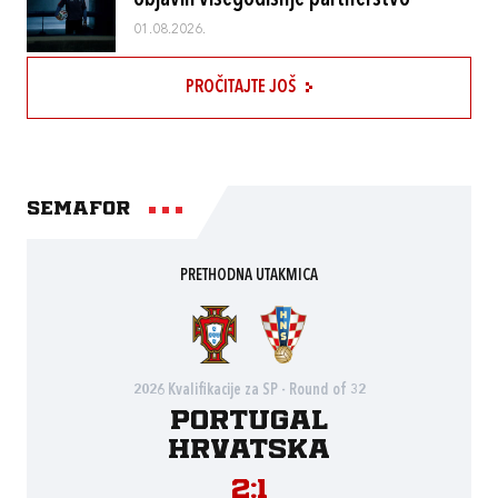
objavili višegodišnje partnerstvo
01.08.2026.
PROČITAJTE JOŠ
Semafor
PRETHODNA UTAKMICA
2026 Kvalifikacije za SP - Round of 32
Portugal
Hrvatska
2:1