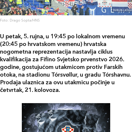
Foto: Drago Sopta/HNS
U petak, 5. rujna, u 19:45 po lokalnom vremenu
(20:45 po hrvatskom vremenu) hrvatska
nogometna reprezentacija nastavlja ciklus
kvalifikacija za Fifino Svjetsko prvenstvo 2026.
godine, gostujućom utakmicom protiv Farskih
otoka, na stadionu Tórsvøllur, u gradu Tórshavnu.
Prodaja ulaznica za ovu utakmicu počinje u
četvrtak, 21. kolovoza.