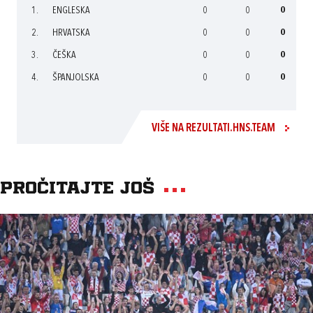
1.
ENGLESKA
0
0
0
2.
HRVATSKA
0
0
0
3.
ČEŠKA
0
0
0
4.
ŠPANJOLSKA
0
0
0
VIŠE NA REZULTATI.HNS.TEAM
Pročitajte još