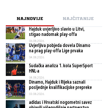
NAJNOVIJE
NAJČITANIJE
Hajduk uvjerljivo slavio u Litvi,
stigao nadomak play-offa
06.08.2026.
Uvjerljiva pobjeda dovela Dinamo
na prag play-offa Lige prvaka
04.08.2026.
Sudačka analiza 1. kola SuperSport
HNL-a
04.08.2026.
Dinamo, Hajduk i Rijeka saznali
posljednje kvalifikacijske prepreke
03.08.2026.
adidas i Hrvatski nogometni savez