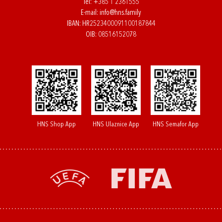
Tel:
+385 1 2361555
E-mail:
info@hns.family
IBAN: HR2523400091100187844
OIB: 08516152078
HNS Shop App
HNS Ulaznice App
HNS Semafor App