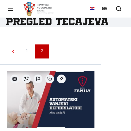
Pregled tečajeva
1
2