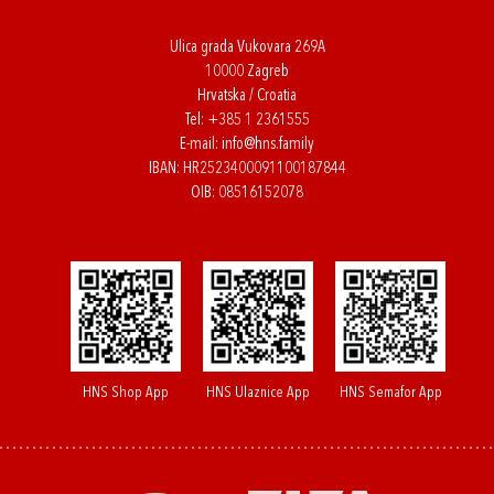
Ulica grada Vukovara 269A
10000 Zagreb
Hrvatska / Croatia
Tel:
+385 1 2361555
E-mail:
info@hns.family
IBAN: HR2523400091100187844
OIB: 08516152078
HNS Shop App
HNS Ulaznice App
HNS Semafor App