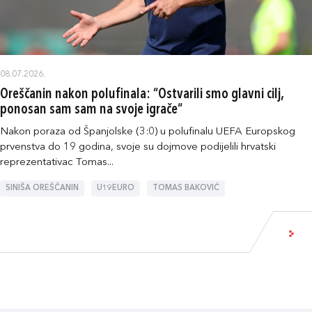
08.07.2026.
Oreščanin nakon polufinala: “Ostvarili smo glavni cilj,
ponosan sam sam na svoje igrače“
Nakon poraza od Španjolske (3:0) u polufinalu UEFA Europskog
prvenstva do 19 godina, svoje su dojmove podijelili hrvatski
reprezentativac Tomas...
SINIŠA OREŠČANIN
U19EURO
TOMAS BAKOVIĆ