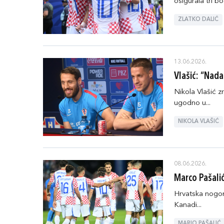
osigurala tri bo
ZLATKO DALIĆ
13.06.2026.
Vlašić: “Nad
Nikola Vlašić 
ugodno u...
NIKOLA VLAŠIĆ
08.06.2026.
Marco Pašalić
Hrvatska nogom
Kanadi...
MARIO PAŠALIĆ