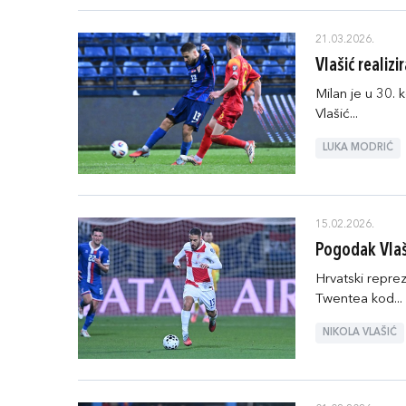
21.03.2026.
Vlašić reali
Milan je u 30. 
Vlašić...
LUKA MODRIĆ
15.02.2026.
Pogodak Vlaš
Hrvatski repre
Twentea kod...
NIKOLA VLAŠIĆ