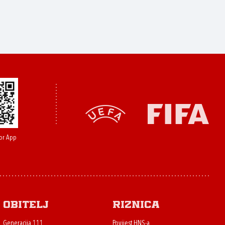
or App
Obitelj
Riznica
Generacija 111
Povijest HNS-a