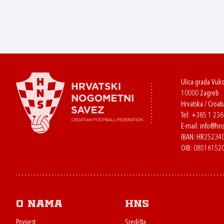
Ulica grada Vuk
10000 Zagreb
Hrvatska / Croati
Tel:
+385 1 23
E-mail:
info@hns
IBAN: HR2523
OIB: 08516152
O nama
HNS
Povijest
Središta