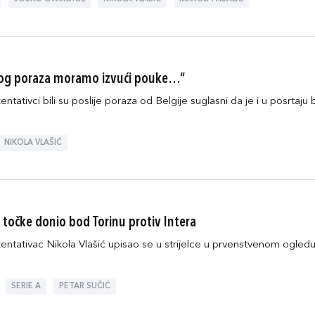
ovog poraza moramo izvući pouke…“
ntativci bili su poslije poraza od Belgije suglasni da je i u posrtaju bi
NIKOLA VLAŠIĆ
le točke donio bod Torinu protiv Intera
entativac Nikola Vlašić upisao se u strijelce u prvenstvenom ogledu
SERIE A
PETAR SUČIĆ