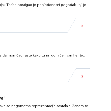
znjak Torina postigao je pobjedonosni pogodak koji je
“
ma da momčad raste kako turnir odmiče. Ivan Perišić:
va!
atska se nogometna reprezentacija sastala s Ganom te