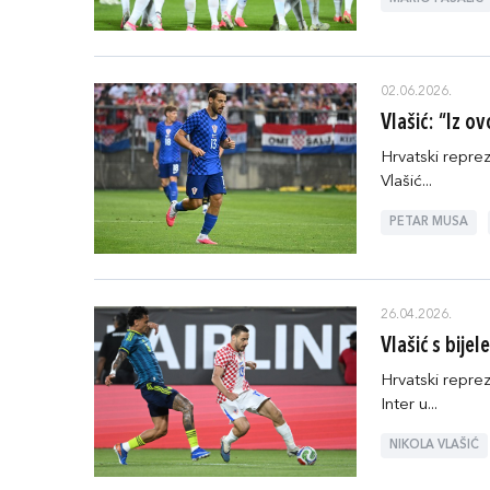
02.06.2026.
Vlašić: “Iz 
Hrvatski repreze
Vlašić...
PETAR MUSA
26.04.2026.
Vlašić s bije
Hrvatski reprez
Inter u...
NIKOLA VLAŠIĆ