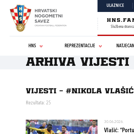
ULAZNICE
HNS.FA
Službena stranic
HNS
REPREZENTACIJE
NATJECA
Arhiva vijesti
Vijesti - #NIKOLA VLAŠIĆ
Rezultata: 25
30.06.2026.
Vlašić: “Port