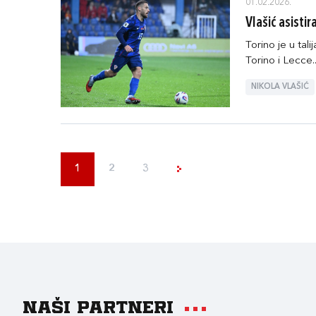
01.02.2026.
Vlašić asisti
Torino je u ta
Torino i Lecce..
NIKOLA VLAŠIĆ
1
2
3
Naši partneri