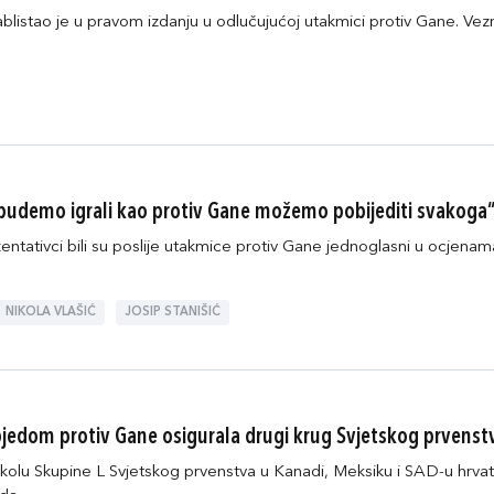
ablistao je u pravom izdanju u odlučujućoj utakmici protiv Gane. Ve
o budemo igrali kao protiv Gane možemo pobijediti svakoga
entativci bili su poslije utakmice protiv Gane jednoglasni u ocjena
NIKOLA VLAŠIĆ
JOSIP STANIŠIĆ
jedom protiv Gane osigurala drugi krug Svjetskog prvenst
kolu Skupine L Svjetskog prvenstva u Kanadi, Meksiku i SAD-u hrv