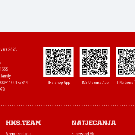
ovara 269A
a
61555
.family
HNS Shop App
HNS Ulaznice App
HNS Semaf
400091100187844
078
HNS.team
Natjecanja
A reprezentacija
Supersport HNL