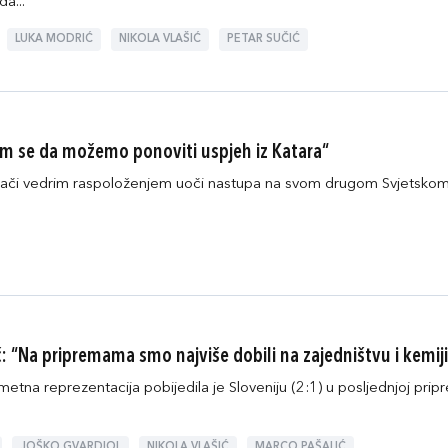
da...
LUKA MODRIĆ
NIKOLA VLAŠIĆ
PETAR SUČIĆ
am se da možemo ponoviti uspjeh iz Katara“
zrači vedrim raspoloženjem uoči nastupa na svom drugom Svjetskom 
: “Na pripremama smo najviše dobili na zajedništvu i kemiji
etna reprezentacija pobijedila je Sloveniju (2:1) u posljednjoj pri
JOŠKO GVARDIOL
NIKOLA VLAŠIĆ
MARCO PAŠALIĆ