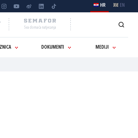
HR
EN
A
SEMAFOR
Sva domaća natjecanja
IZNICA
DOKUMENTI
MEDIJI