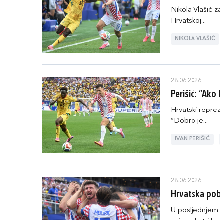
Nikola Vlašić z
Hrvatskoj...
NIKOLA VLAŠIĆ
28.06.2026.
Perišić: “Ak
Hrvatski reprez
“Dobro je...
IVAN PERIŠIĆ
28.06.2026.
Hrvatska pob
U posljednjem 