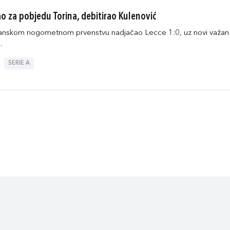
rao za pobjedu Torina, debitirao Kulenović
lijanskom nogometnom prvenstvu nadjačao Lecce 1:0, uz novi važan 
.
SERIE A