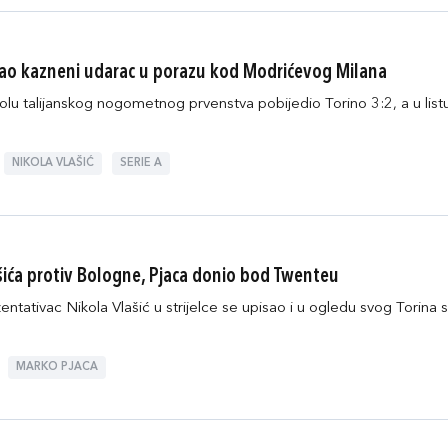
zirao kazneni udarac u porazu kod Modrićevog Milana
kolu talijanskog nogometnog prvenstva pobijedio Torino 3:2, a u listu
NIKOLA VLAŠIĆ
SERIE A
ića protiv Bologne, Pjaca donio bod Twenteu
zentativac Nikola Vlašić u strijelce se upisao i u ogledu svog Torin
MARKO PJACA