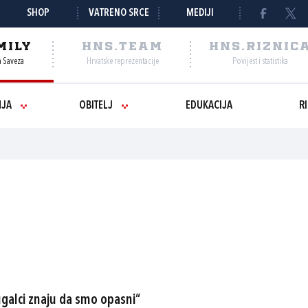
SHOP
VATRENO SRCE
MEDIJI
MILY
HNS.TEAM
HNS.RIZNIC
a Saveza
Hrvatske reprezentacije
Povijest i statistika
NJA
OBITELJ
EDUKACIJA
R
ugalci znaju da smo opasni“