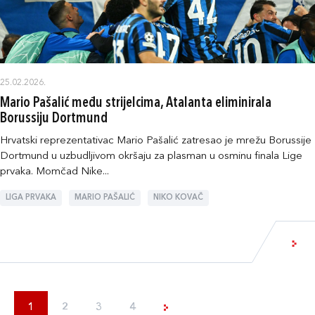
25.02.2026.
Mario Pašalić među strijelcima, Atalanta eliminirala
Borussiju Dortmund
Hrvatski reprezentativac Mario Pašalić zatresao je mrežu Borussije
Dortmund u uzbudljivom okršaju za plasman u osminu finala Lige
prvaka. Momčad Nike...
LIGA PRVAKA
MARIO PAŠALIĆ
NIKO KOVAČ
1
2
3
4