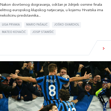
Nakon dovršenog doigravanja, održan je ždrijeb osmine finala
elitnog europskog klupskog natjecanja, u kojemu Hrvatska ima
nekolicinu predstavnika...
LIGA PRVAKA
MARIO PAŠALIĆ
JOŠKO GVARDIOL
MATEO KOVAČIĆ
JOSIP STANIŠIĆ