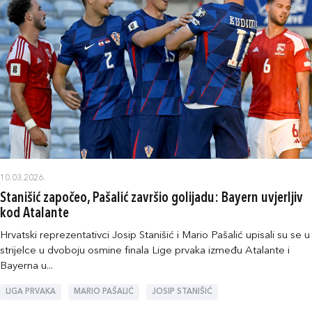
10.03.2026.
Stanišić započeo, Pašalić završio golijadu: Bayern uvjerljiv
kod Atalante
Hrvatski reprezentativci Josip Stanišić i Mario Pašalić upisali su se u
strijelce u dvoboju osmine finala Lige prvaka između Atalante i
Bayerna u...
LIGA PRVAKA
MARIO PAŠALIĆ
JOSIP STANIŠIĆ