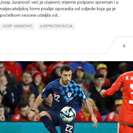
Josip Juranović već je izvjesno vrijeme potpuno spreman i u
natjecateljskoj formi poslije oporavka od ozljede koja ga je
početkom sezone udaljila od...
JOSIP JURANOVIĆ
A REPREZENTACIJA