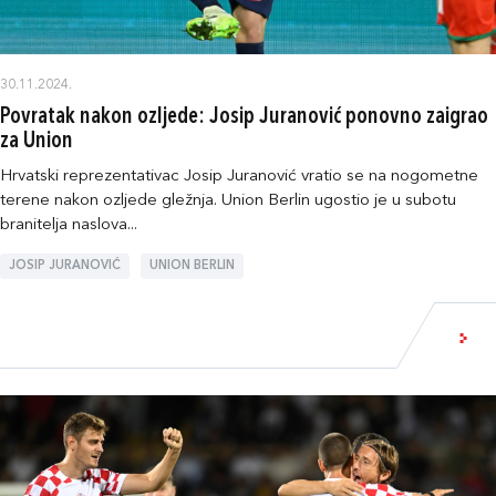
30.11.2024.
Povratak nakon ozljede: Josip Juranović ponovno zaigrao
za Union
Hrvatski reprezentativac Josip Juranović vratio se na nogometne
terene nakon ozljede gležnja. Union Berlin ugostio je u subotu
branitelja naslova...
JOSIP JURANOVIĆ
UNION BERLIN