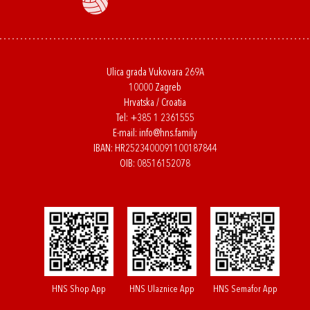
Ulica grada Vukovara 269A
10000 Zagreb
Hrvatska / Croatia
Tel:
+385 1 2361555
E-mail:
info@hns.family
IBAN: HR2523400091100187844
OIB: 08516152078
HNS Shop App
HNS Ulaznice App
HNS Semafor App