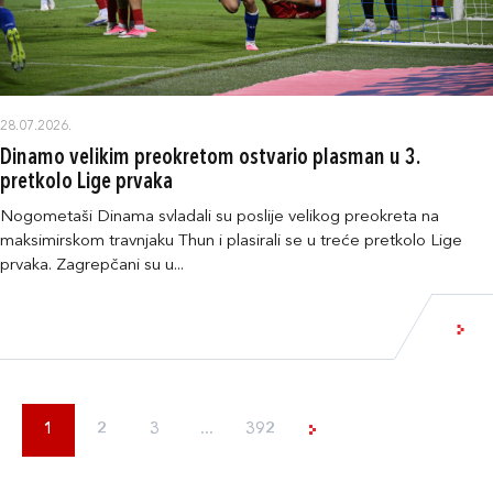
28.07.2026.
Dinamo velikim preokretom ostvario plasman u 3.
pretkolo Lige prvaka
Nogometaši Dinama svladali su poslije velikog preokreta na
maksimirskom travnjaku Thun i plasirali se u treće pretkolo Lige
prvaka. Zagrepčani su u...
1
2
3
...
392