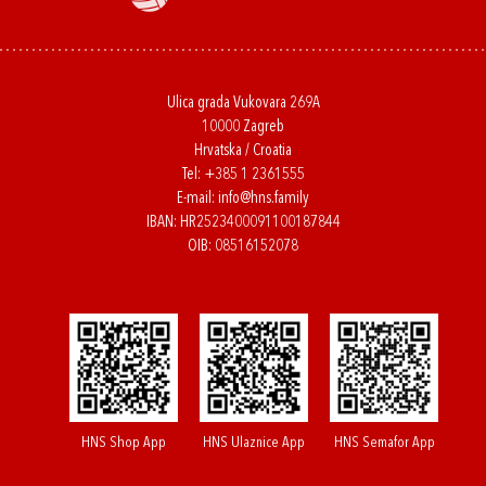
Ulica grada Vukovara 269A
10000 Zagreb
Hrvatska / Croatia
Tel:
+385 1 2361555
E-mail:
info@hns.family
IBAN: HR2523400091100187844
OIB: 08516152078
HNS Shop App
HNS Ulaznice App
HNS Semafor App