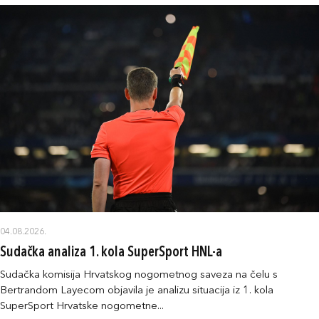
04.08.2026.
Sudačka analiza 1. kola SuperSport HNL-a
Sudačka komisija Hrvatskog nogometnog saveza na čelu s
Bertrandom Layecom objavila je analizu situacija iz 1. kola
SuperSport Hrvatske nogometne...