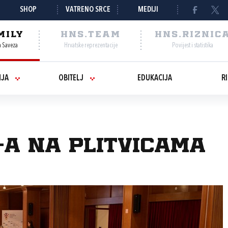
SHOP
VATRENO SRCE
MEDIJI
MILY
HNS.TEAM
HNS.RIZNIC
a Saveza
Hrvatske reprezentacije
Povijest i statistika
NJA
OBITELJ
EDUKACIJA
R
-a na Plitvicama