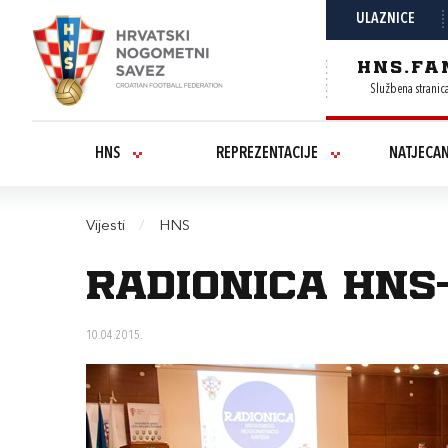
ULAZNICE
HNS.FA
Službena stranic
HNS
REPREZENTACIJE
NATJECA
Vijesti
/
HNS
Radionica HNS
10.04.2015.