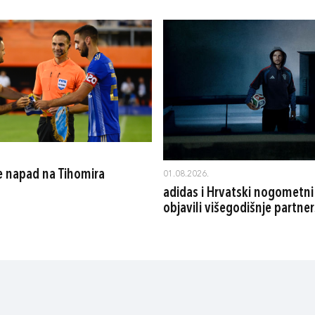
 napad na Tihomira
01.08.2026.
adidas i Hrvatski nogometni
objavili višegodišnje partne