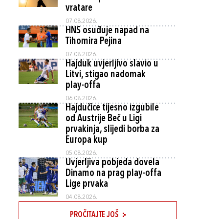
vratare
07.08.2026.
HNS osuđuje napad na
Tihomira Pejina
07.08.2026.
Hajduk uvjerljivo slavio u
Litvi, stigao nadomak
play-offa
06.08.2026.
Hajdučice tijesno izgubile
od Austrije Beč u Ligi
prvakinja, slijedi borba za
Europa kup
05.08.2026.
Uvjerljiva pobjeda dovela
Dinamo na prag play-offa
Lige prvaka
04.08.2026.
PROČITAJTE JOŠ