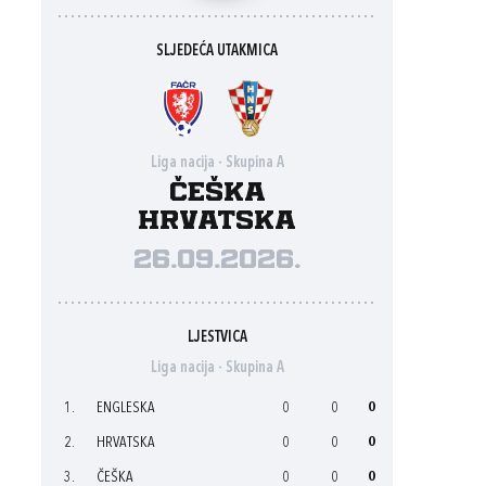
SLJEDEĆA UTAKMICA
Liga nacija - Skupina A
Češka
Hrvatska
26.09.2026.
LJESTVICA
Liga nacija - Skupina A
1.
ENGLESKA
0
0
0
2.
HRVATSKA
0
0
0
3.
ČEŠKA
0
0
0