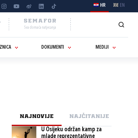
HR
EN
A
SEMAFOR
Sva domaća natjecanja
IZNICA
DOKUMENTI
MEDIJI
NAJNOVIJE
NAJČITANIJE
U Osijeku održan kamp za
mlade reprezentativne