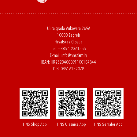
Ulica grada Vukovara 269A
10000 Zagreb
Hrvatska / Croatia
Tel:
+385 1 2361555
E-mail:
info@hns.family
IBAN: HR2523400091100187844
OIB: 08516152078
HNS Shop App
HNS Ulaznice App
HNS Semafor App