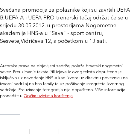
Svečana promocija za polaznike koji su završili UEFA
B,UEFA A i UEFA PRO trenerski tečaj održat će se u
srijedu 30.05.2012. u prostorijama Nogometne
akademije HNS-a u "Sava" - sport centru,
Sesvete,Vidrićeva 12, s početkom u 13 sati.
Autorska prava na objavljeni sadržaj polaže Hrvatski nogometni
savez. Preuzimanje teksta i/ili izjava iz ovog teksta dopušteno je
isključivo uz navođenje HNS-a kao izvora uz direktnu poveznicu na
izvorni sadržaj na hns.family te uz poštivanje integriteta izvornog
sadržaja. Preuzimanje fotografija nije dopušteno. Više informacija
pronađite u
Općim uvjetima korištenja
.