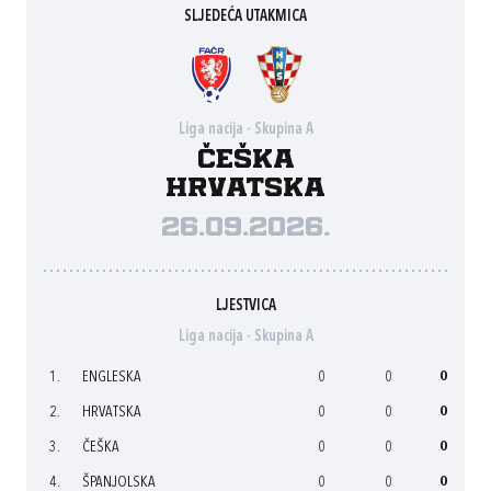
SLJEDEĆA UTAKMICA
Liga nacija - Skupina A
Češka
Hrvatska
26.09.2026.
LJESTVICA
Liga nacija - Skupina A
1.
ENGLESKA
0
0
0
2.
HRVATSKA
0
0
0
3.
ČEŠKA
0
0
0
4.
ŠPANJOLSKA
0
0
0