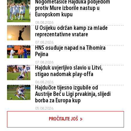
Nogometašice Hajduka pobjedom
protiv Mure izborile nastup u
Europskom kupu
08.08.2026.
U Osijeku održan kamp za mlade
reprezentativne vratare
07.08.2026.
HNS osuđuje napad na Tihomira
Pejina
07.08.2026.
Hajduk uvjerljivo slavio u Litvi,
stigao nadomak play-offa
06.08.2026.
Hajdučice tijesno izgubile od
Austrije Beč u Ligi prvakinja, slijedi
borba za Europa kup
05.08.2026.
PROČITAJTE JOŠ