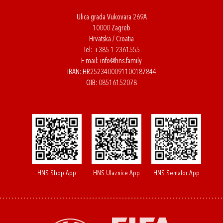
Ulica grada Vukovara 269A
10000 Zagreb
Hrvatska / Croatia
Tel:
+385 1 2361555
E-mail:
info@hns.family
IBAN: HR2523400091100187844
OIB: 08516152078
HNS Shop App
HNS Ulaznice App
HNS Semafor App