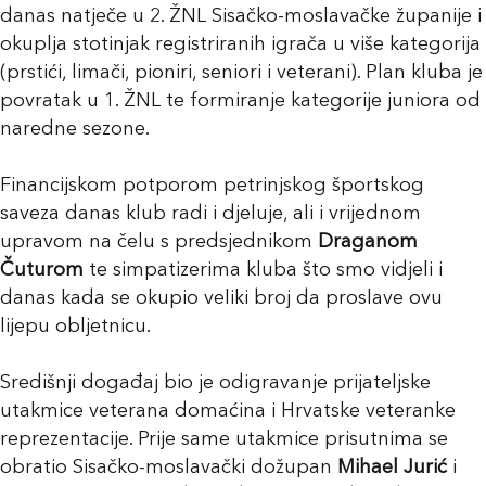
danas natječe u 2. ŽNL Sisačko-moslavačke županije i
okuplja stotinjak registriranih igrača u više kategorija
(prstići, limači, pioniri, seniori i veterani). Plan kluba je
povratak u 1. ŽNL te formiranje kategorije juniora od
naredne sezone.
Financijskom potporom petrinjskog športskog
saveza danas klub radi i djeluje, ali i vrijednom
upravom na čelu s predsjednikom
Draganom
Čuturom
te simpatizerima kluba što smo vidjeli i
danas kada se okupio veliki broj da proslave ovu
lijepu obljetnicu.
Središnji događaj bio je odigravanje prijateljske
utakmice veterana domaćina i Hrvatske veteranke
reprezentacije. Prije same utakmice prisutnima se
obratio Sisačko-moslavački dožupan
Mihael Jurić
i