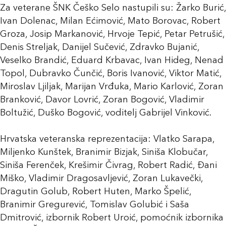
Za veterane ŠNK Češko Selo nastupili su: Žarko Burić,
Ivan Dolenac, Milan Ećimović, Mato Borovac, Robert
Groza, Josip Markanović, Hrvoje Tepić, Petar Petrušić,
Denis Streljak, Danijel Sučević, Zdravko Bujanić,
Veselko Brandić, Eduard Krbavac, Ivan Hideg, Nenad
Topol, Dubravko Čunčić, Boris Ivanović, Viktor Matić,
Miroslav Ljiljak, Marijan Vrđuka, Mario Karlović, Zoran
Branković, Davor Lovrić, Zoran Bogović, Vladimir
Boltužić, Duško Bogović, voditelj Gabrijel Vinković.
Hrvatska veteranska reprezentacija: Vlatko Sarapa,
Miljenko Kunštek, Branimir Bizjak, Siniša Klobučar,
Siniša
Ferenček
, Krešimir Čivrag, Robert Radić, Đani
Miško, Vladimir Dragosavljević, Zoran Lukavečki,
Dragutin Golub, Robert Huten, Marko Špelić,
Branimir Gregurević, Tomislav Golubić i Saša
Dmitrović, izbornik Robert Uroić, pomoćnik izbornika