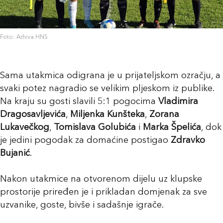
Foto: Arhiva HNS
Sama utakmica odigrana je u prijateljskom ozračju, a
svaki potez nagradio se velikim pljeskom iz publike.
Na kraju su gosti slavili 5:1 pogocima
Vladimira
Dragosavljevića
,
Miljenka Kunšteka
,
Zorana
Lukavečkog
,
Tomislava Golubića
i
Marka Špelića
, dok
je jedini pogodak za domaćine postigao
Zdravko
Bujanić
.
Nakon utakmice na otvorenom dijelu uz klupske
prostorije priređen je i prikladan domjenak za sve
uzvanike, goste, bivše i sadašnje igrače.