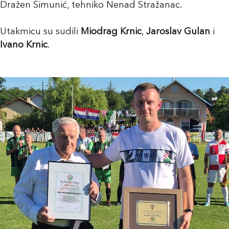
Dražen Šimunić, tehniko Nenad Stražanac.
Utakmicu su sudili
Miodrag Krnic
,
Jaroslav Gulan
i
Ivano Krnic
.