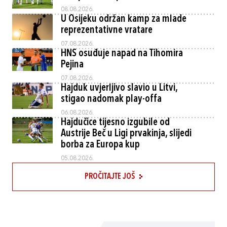
08.08.2026.
U Osijeku održan kamp za mlade
reprezentativne vratare
07.08.2026.
HNS osuđuje napad na Tihomira
Pejina
07.08.2026.
Hajduk uvjerljivo slavio u Litvi,
stigao nadomak play-offa
06.08.2026.
Hajdučice tijesno izgubile od
Austrije Beč u Ligi prvakinja, slijedi
borba za Europa kup
05.08.2026.
PROČITAJTE JOŠ