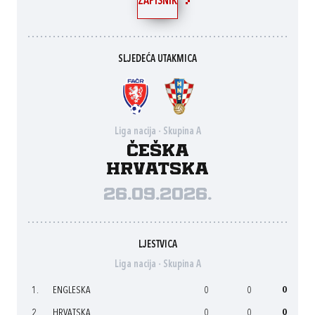
ZAPISNIK
SLJEDEĆA UTAKMICA
Liga nacija - Skupina A
Češka
Hrvatska
26.09.2026.
LJESTVICA
Liga nacija - Skupina A
1.
ENGLESKA
0
0
0
2.
HRVATSKA
0
0
0