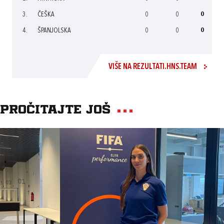
3.
ČEŠKA
0
0
0
4.
ŠPANJOLSKA
0
0
0
VIŠE NA REZULTATI.HNS.TEAM
Pročitajte još