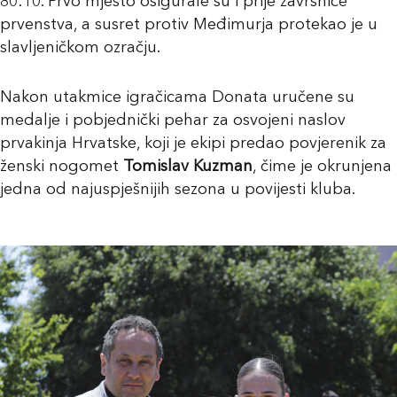
80:10. Prvo mjesto osigurale su i prije završnice
prvenstva, a susret protiv Međimurja protekao je u
slavljeničkom ozračju.
Nakon utakmice igračicama Donata uručene su
medalje i pobjednički pehar za osvojeni naslov
prvakinja Hrvatske, koji je ekipi predao povjerenik za
ženski nogomet
Tomislav Kuzman
, čime je okrunjena
jedna od najuspješnijih sezona u povijesti kluba.