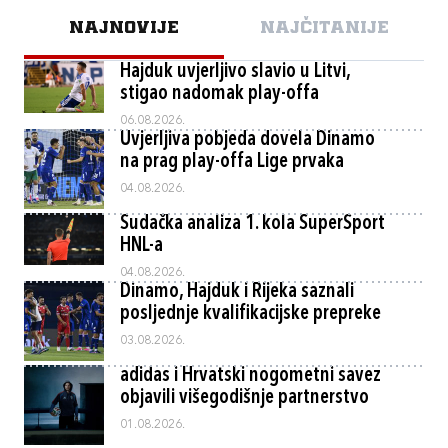
NAJNOVIJE
NAJČITANIJE
Hajduk uvjerljivo slavio u Litvi,
stigao nadomak play-offa
06.08.2026.
Uvjerljiva pobjeda dovela Dinamo
na prag play-offa Lige prvaka
04.08.2026.
Sudačka analiza 1. kola SuperSport
HNL-a
04.08.2026.
Dinamo, Hajduk i Rijeka saznali
posljednje kvalifikacijske prepreke
03.08.2026.
adidas i Hrvatski nogometni savez
objavili višegodišnje partnerstvo
01.08.2026.