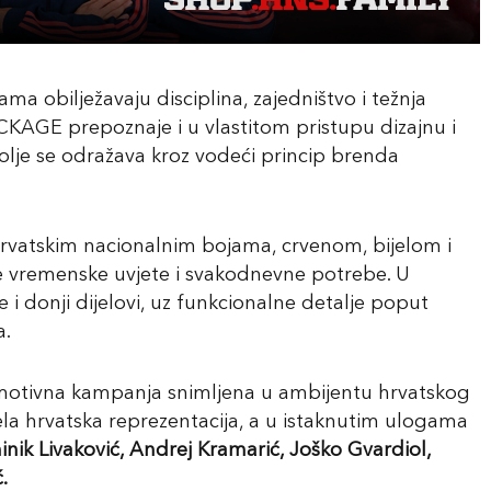
 obilježavaju disciplina, zajedništvo i težnja
CKAGE prepoznaje i u vlastitom pristupu dizajnu i
jbolje se odražava kroz vodeći princip brenda
 hrvatskim nacionalnim bojama, crvenom, bijelom i
te vremenske uvjete i svakodnevne potrebe. U
ce i donji dijelovi, uz funkcionalne detalje poput
a.
romotivna kampanja snimljena u ambijentu hrvatskog
ela hrvatska reprezentacija, a u istaknutim ulogama
inik Livaković, Andrej Kramarić, Joško Gvardiol,
.