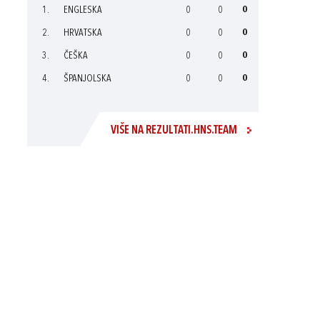
1.
ENGLESKA
0
0
0
2.
HRVATSKA
0
0
0
3.
ČEŠKA
0
0
0
4.
ŠPANJOLSKA
0
0
0
VIŠE NA REZULTATI.HNS.TEAM