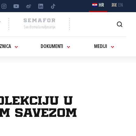
HR
EN
A
SEMAFOR
Sva domaća natjecanja
IZNICA
DOKUMENTI
MEDIJI
lekciju u
im savezom