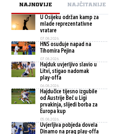
NAJNOVIJE
NAJČITANIJE
U Osijeku održan kamp za
mlade reprezentativne
vratare
07.08.2026.
HNS osuđuje napad na
Tihomira Pejina
07.08.2026.
Hajduk uvjerljivo slavio u
Litvi, stigao nadomak
play-offa
06.08.2026.
Hajdučice tijesno izgubile
od Austrije Beč u Ligi
prvakinja, slijedi borba za
Europa kup
05.08.2026.
Uvjerljiva pobjeda dovela
Dinamo na prag play-offa