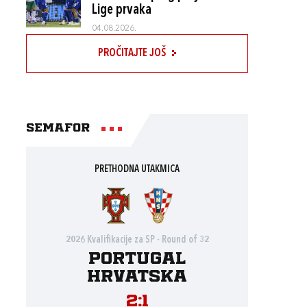
Lige prvaka
04.08.2026.
PROČITAJTE JOŠ
Semafor
PRETHODNA UTAKMICA
2026 Kvalifikacije za SP - Round of 32
Portugal
Hrvatska
2:1