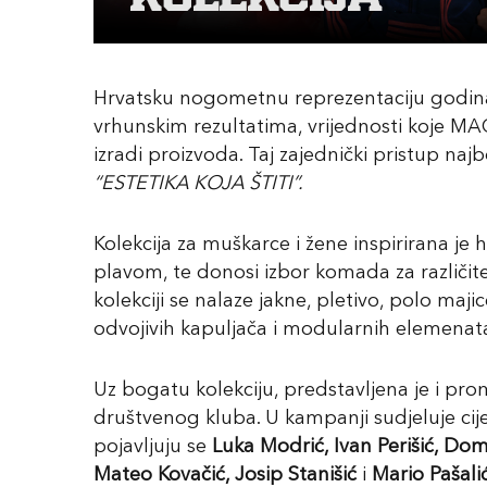
Hrvatsku nogometnu reprezentaciju godinama
vrhunskim rezultatima, vrijednosti koje MA
izradi proizvoda. Taj zajednički pristup na
“ESTETIKA KOJA ŠTITI”.
Kolekcija za muškarce i žene inspirirana je
plavom, te donosi izbor komada za različi
kolekciji se nalaze jakne, pletivo, polo maji
odvojivih kapuljača i modularnih elemenat
Uz bogatu kolekciju, predstavljena je i p
društvenog kluba. U kampanji sudjeluje cij
pojavljuju se
Luka Modrić, Ivan Perišić, Dom
Mateo Kovačić, Josip Stanišić
i
Mario Pašalić