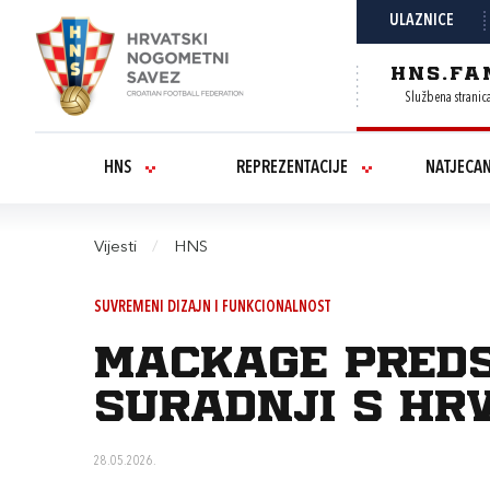
ULAZNICE
HNS.FA
Službena stranic
HNS
REPREZENTACIJE
NATJECA
Vijesti
/
HNS
SUVREMENI DIZAJN I FUNKCIONALNOST
MACKAGE preds
suradnji s Hr
28.05.2026.