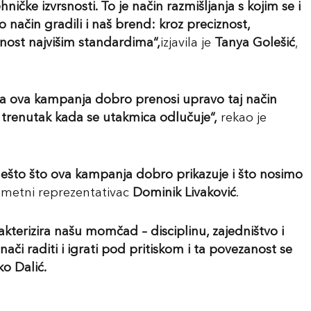
ničke izvrsnosti. To je način razmišljanja s kojim se
i
 način gradili i naš brend: kroz preciznost,
nost najvišim standardima“,
izjavila je
Tanya Golešić
,
, a ova kampanja dobro prenosi upravo taj način
a trenutak kada se utakmica odlučuje“,
rekao je
 nešto što ova kampanja dobro prikazuje i što nosimo
ogometni reprezentativac
Dominik Livaković
.
kterizira našu momčad – disciplin
u
, zajedništvo i
či raditi i igrati pod pritiskom i ta povezanost se
ko Dalić.