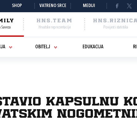
SHOP
VATRENO SRCE
MEDIJI
MILY
HNS.TEAM
HNS.RIZNIC
a Saveza
Hrvatske reprezentacije
Povijest i statistika
NJA
OBITELJ
EDUKACIJA
R
tavio kapsulnu ko
vatskim nogometn