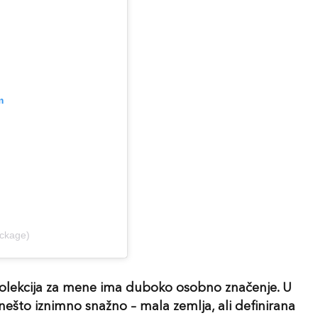
m
ckage)
 kolekcija za mene ima duboko osobno značenje. U
 nešto iznimno snažno – mala zemlja, ali definirana