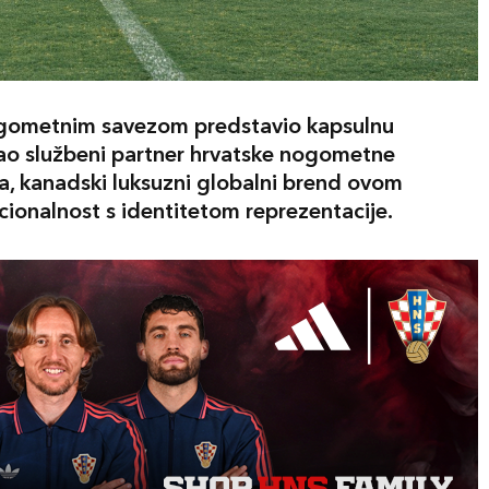
gometnim savezom predstavio kapsulnu
Kao službeni partner hrvatske nogometne
na, kanadski luksuzni globalni brend ovom
cionalnost s identitetom reprezentacije.