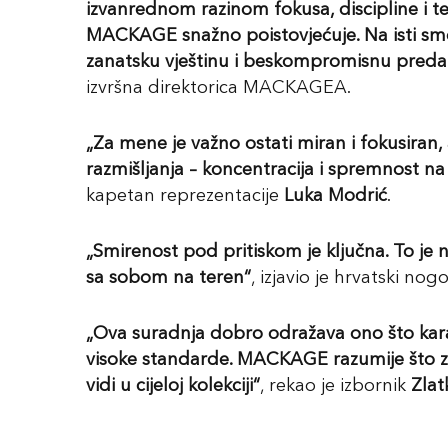
izvanrednom razinom fokusa, discipline i teh
MACKAGE
snažno poistovjećuje. Na isti smo
zanatsku vještinu i beskompromisnu preda
izvršna direktorica MACKAGEA.
„Za mene je važno ostati miran i fokusiran
razmišljanja – koncentracija i spremnost n
kapetan reprezentacije
Luka Modrić
.
„Smirenost pod pritiskom je ključna. To je
sa sobom na teren“
, izjavio je hrvatski n
„Ova suradnja dobro odražava ono što kara
visok
e
standard
e
. MACKAGE razumije što zna
vidi u
cijeloj kolekciji
“
, rekao je izbornik
Zlat