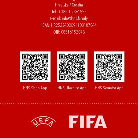
Hrvatska / Croatia
Tel:
+385 1 2361555
E-mail:
info@hns.family
IBAN: HR2523400091100187844
OIB: 08516152078
HNS Shop App
HNS Ulaznice App
HNS Semafor App