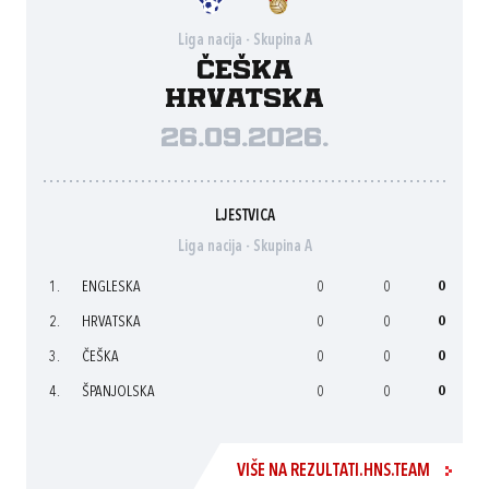
Liga nacija - Skupina A
Češka
Hrvatska
26.09.2026.
LJESTVICA
Liga nacija - Skupina A
1.
ENGLESKA
0
0
0
2.
HRVATSKA
0
0
0
3.
ČEŠKA
0
0
0
4.
ŠPANJOLSKA
0
0
0
VIŠE NA REZULTATI.HNS.TEAM