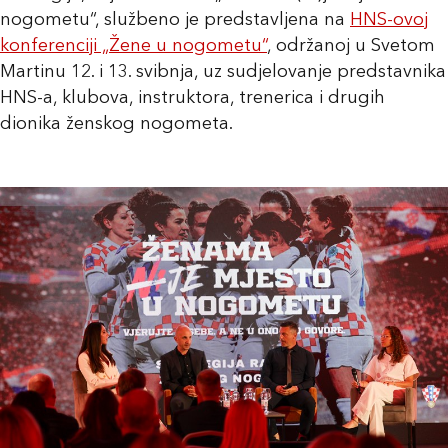
nogometu“, službeno je predstavljena na
HNS-ovoj
konferenciji „Žene u nogometu“
, održanoj u Svetom
Martinu 12. i 13. svibnja, uz sudjelovanje predstavnika
HNS-a, klubova, instruktora, trenerica i drugih
dionika ženskog nogometa.