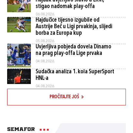
stigao nadomak play-offa
06.08.2026.
Hajdučice tijesno izgubile od
Austrije Beč u Ligi prvakinja, slijedi
borba za Europa kup
05.08.2026.
Uvjerljiva pobjeda dovela Dinamo
na prag play-offa Lige prvaka
04.08.2026.
Sudačka analiza 1. kola SuperSport
HNL-a
04.08.2026.
PROČITAJTE JOŠ
Semafor