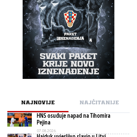
NAJNOVIJE
NAJČITANIJE
HNS osuđuje napad na Tihomira
Pejina
07.08.2026.
Hajduk uvjerljivo slavio u Litvi,