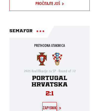
PROČITAJTE JOŠ
Semafor
PRETHODNA UTAKMICA
2026 Kvalifikacije za SP - Round of 32
Portugal
Hrvatska
2:1
ZAPISNIK