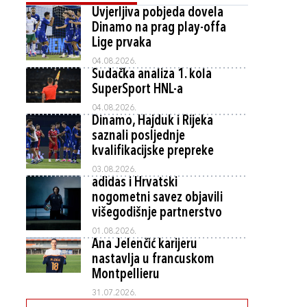
Uvjerljiva pobjeda dovela
Dinamo na prag play-offa
Lige prvaka
04.08.2026.
Sudačka analiza 1. kola
SuperSport HNL-a
04.08.2026.
Dinamo, Hajduk i Rijeka
saznali posljednje
kvalifikacijske prepreke
03.08.2026.
adidas i Hrvatski
nogometni savez objavili
višegodišnje partnerstvo
01.08.2026.
Ana Jelenčić karijeru
nastavlja u francuskom
Montpellieru
31.07.2026.