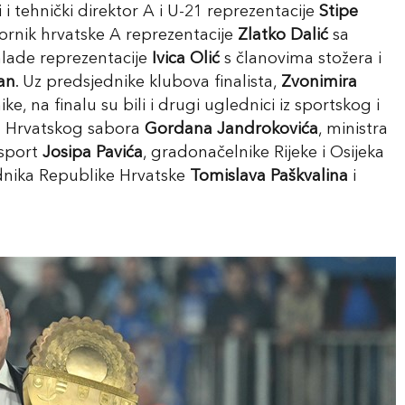
i tehnički direktor A i U-21 reprezentacije
Stipe
bornik hrvatske A reprezentacije
Zlatko Dalić
sa
mlade reprezentacije
Ivica Olić
s članovima stožera i
an
. Uz predsjednike klubova finalista,
Zvonimira
ke, na finalu su bili i drugi uglednici iz sportskog i
ka Hrvatskog sabora
Gordana Jandrokovića
, ministra
 sport
Josipa Pavića
, gradonačelnike Rijeke i Osijeka
ednika Republike Hrvatske
Tomislava Paškvalina
i