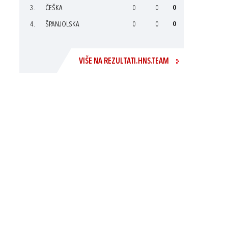
3.
ČEŠKA
0
0
0
4.
ŠPANJOLSKA
0
0
0
VIŠE NA REZULTATI.HNS.TEAM