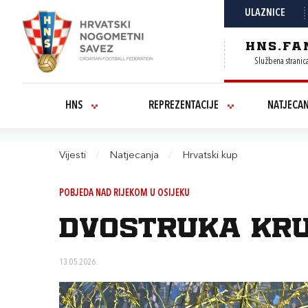
ULAZNICE
HNS.FA
Službena stranic
HNS
REPREZENTACIJE
NATJECA
Vijesti
/
Natjecanja
/
Hrvatski kup
POBJEDA NAD RIJEKOM U OSIJEKU
Dvostruka krun
13.05.2026.