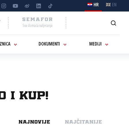
HR
EN
A
SEMAFOR
Sva domaća natjecanja
IZNICA
DOKUMENTI
MEDIJI
 i Kup!
NAJNOVIJE
NAJČITANIJE