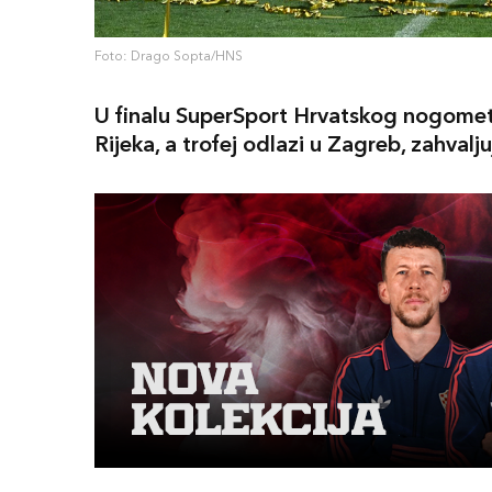
Foto: Drago Sopta/HNS
U finalu SuperSport Hrvatskog nogometn
Rijeka, a trofej odlazi u Zagreb, zahvalj