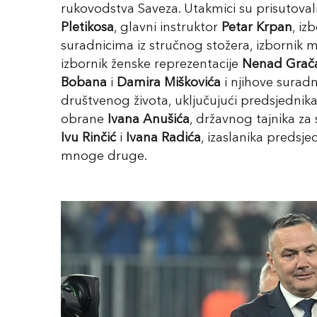
rukovodstva Saveza. Utakmici su prisutovali 
Pletikosa
, glavni instruktor
Petar Krpan
, iz
suradnicima iz stručnog stožera, izbornik 
izbornik ženske reprezentacije
Nenad Grač
Bobana
i
Damira Miškovića
i njihove suradni
društvenog života, uključujući predsjedni
obrane
Ivana Anušića
, državnog tajnika za
Ivu Rinčić
i
Ivana Radića
, izaslanika predsj
mnoge druge.