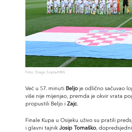
Foto: Drago Sopta/HNS
Već u 57. minuti
Beljo
je odlično sačuvao lop
više nije mijenjao, premda je okvir vrata p
propustili Beljo i
Zajc
.
Finale Kupa u Osijeku uživo su pratili pr
i glavni tajnik
Josip Tomaško
, dopredsjedni