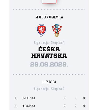
SLJEDEĆA UTAKMICA
Liga nacija - Skupina A
Češka
Hrvatska
26.09.2026.
LJESTVICA
Liga nacija - Skupina A
1.
ENGLESKA
0
0
0
2.
HRVATSKA
0
0
0