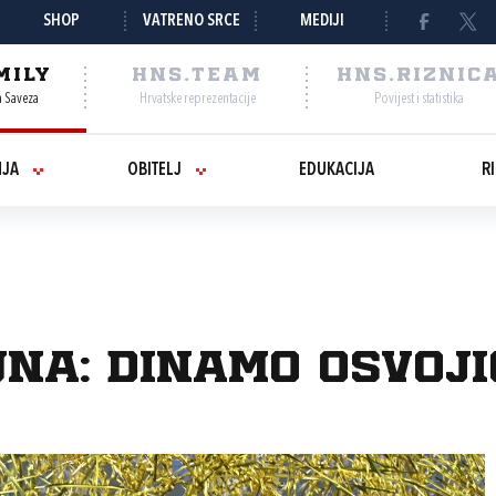
SHOP
VATRENO SRCE
MEDIJI
MILY
HNS.TEAM
HNS.RIZNIC
a Saveza
Hrvatske reprezentacije
Povijest i statistika
NJA
OBITELJ
EDUKACIJA
R
a: Dinamo osvojio