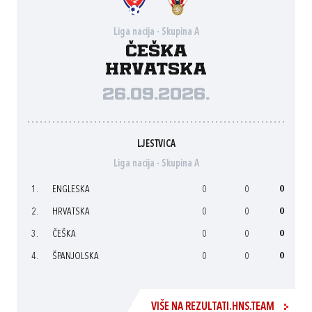
Liga nacija - Skupina A
Češka
Hrvatska
26.09.2026.
LJESTVICA
Liga nacija - Skupina A
1.
ENGLESKA
0
0
0
2.
HRVATSKA
0
0
0
3.
ČEŠKA
0
0
0
4.
ŠPANJOLSKA
0
0
0
VIŠE NA REZULTATI.HNS.TEAM