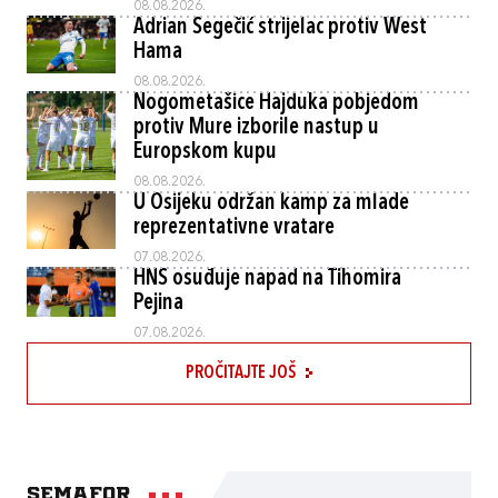
08.08.2026.
Adrian Segečić strijelac protiv West
Hama
08.08.2026.
Nogometašice Hajduka pobjedom
protiv Mure izborile nastup u
Europskom kupu
08.08.2026.
U Osijeku održan kamp za mlade
reprezentativne vratare
07.08.2026.
HNS osuđuje napad na Tihomira
Pejina
07.08.2026.
PROČITAJTE JOŠ
Semafor