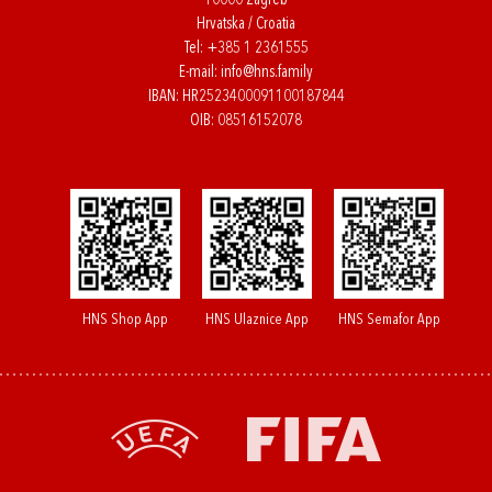
10000 Zagreb
Hrvatska / Croatia
Tel:
+385 1 2361555
E-mail:
info@hns.family
IBAN: HR2523400091100187844
OIB: 08516152078
HNS Shop App
HNS Ulaznice App
HNS Semafor App