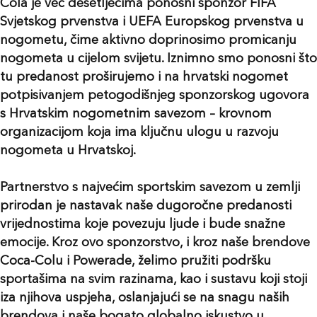
Cola je već desetljećima ponosni sponzor FIFA
Svjetskog prvenstva i UEFA Europskog prvenstva u
nogometu, čime aktivno doprinosimo promicanju
nogometa u cijelom svijetu. Iznimno smo ponosni što
tu predanost proširujemo i na hrvatski nogomet
potpisivanjem petogodišnjeg sponzorskog ugovora
s Hrvatskim nogometnim savezom – krovnom
organizacijom koja ima ključnu ulogu u razvoju
nogometa u Hrvatskoj.
Partnerstvo s najvećim sportskim savezom u zemlji
prirodan je nastavak naše dugoročne predanosti
vrijednostima koje povezuju ljude i bude snažne
emocije. Kroz ovo sponzorstvo, i kroz naše brendove
Coca-Colu i Powerade, želimo pružiti podršku
sportašima na svim razinama, kao i sustavu koji stoji
iza njihova uspjeha, oslanjajući se na snagu naših
brendova i naše bogato globalno iskustvo u