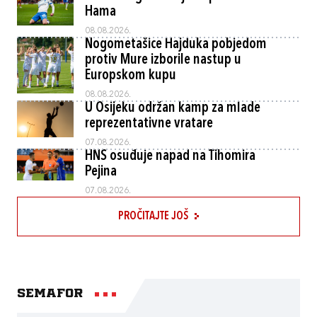
Hama
08.08.2026.
Nogometašice Hajduka pobjedom
protiv Mure izborile nastup u
Europskom kupu
08.08.2026.
U Osijeku održan kamp za mlade
reprezentativne vratare
07.08.2026.
HNS osuđuje napad na Tihomira
Pejina
07.08.2026.
PROČITAJTE JOŠ
Semafor