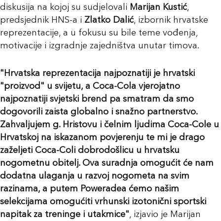
diskusija na kojoj su sudjelovali
Marijan Kustić
,
predsjednik HNS-a i
Zlatko Dalić
, izbornik hrvatske
reprezentacije, a u fokusu su bile teme vođenja,
motivacije i izgradnje zajedništva unutar timova.
"Hrvatska reprezentacija najpoznatiji je hrvatski
"proizvod" u svijetu, a Coca-Cola vjerojatno
najpoznatiji svjetski brend pa smatram da smo
dogovorili zaista globalno i snažno partnerstvo.
Zahvaljujem g. Hristovu i čelnim ljudima Coca-Cole u
Hrvatskoj na iskazanom povjerenju te mi je drago
zaželjeti Coca-Coli dobrodošlicu u hrvatsku
nogometnu obitelj. Ova suradnja omogućit će nam
dodatna ulaganja u razvoj nogometa na svim
razinama, a putem Poweradea ćemo našim
selekcijama omogućiti vrhunski izotonični sportski
napitak za treninge i utakmice"
, izjavio je Marijan