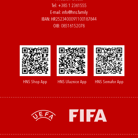
Tel:
+385 1 2361555
E-mail:
info@hns.family
IBAN: HR2523400091100187844
OIB: 08516152078
HNS Shop App
HNS Ulaznice App
HNS Semafor App