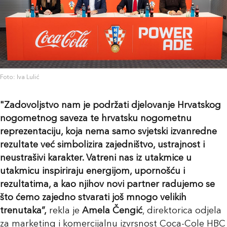
Foto: Iva Lulić
"Zadovoljstvo nam je podržati djelovanje Hrvatskog
nogometnog saveza te hrvatsku nogometnu
reprezentaciju, koja nema samo svjetski izvanredne
rezultate već simbolizira zajedništvo, ustrajnost i
neustrašivi karakter. Vatreni nas iz utakmice u
utakmicu inspiriraju energijom, upornošću i
rezultatima, a kao njihov novi partner radujemo se
što ćemo zajedno stvarati još mnogo velikih
trenutaka”,
rekla je
Amela Čengić
, direktorica odjela
za marketing i komercijalnu izvrsnost Coca-Cole HBC