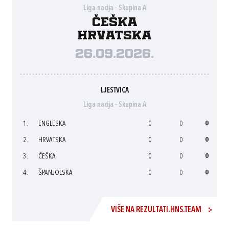
Liga nacija - Skupina A
Češka
Hrvatska
26.09.2026.
LJESTVICA
Liga nacija - Skupina A
1.
ENGLESKA
0
0
0
2.
HRVATSKA
0
0
0
3.
ČEŠKA
0
0
0
4.
ŠPANJOLSKA
0
0
0
VIŠE NA REZULTATI.HNS.TEAM