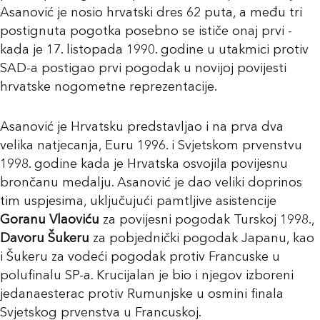
Asanović je nosio hrvatski dres 62 puta, a među tri
postignuta pogotka posebno se ističe onaj prvi -
kada je 17. listopada 1990. godine u utakmici protiv
SAD-a postigao prvi pogodak u novijoj povijesti
hrvatske nogometne reprezentacije.
Asanović je Hrvatsku predstavljao i na prva dva
velika natjecanja, Euru 1996. i Svjetskom prvenstvu
1998. godine kada je Hrvatska osvojila povijesnu
brončanu medalju. Asanović je dao veliki doprinos
tim uspjesima, uključujući pamtljive asistencije
Goranu Vlaoviću
za povijesni pogodak Turskoj 1998.,
Davoru Šukeru
za pobjednički pogodak Japanu, kao
i Šukeru za vodeći pogodak protiv Francuske u
polufinalu SP-a. Krucijalan je bio i njegov izboreni
jedanaesterac protiv Rumunjske u osmini finala
Svjetskog prvenstva u Francuskoj.