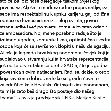
što će biti dio naše delegacije tijekom Svjetskog
prvenstva. Aljoša je međunarodno prepoznatljiv, iza
sebe ima respektabilnu klupsku karijeru, gaji odlične
odnose s dužnosnicima iz cijelog svijeta, govori
strane jezike i već po svemu tome je izvrstan odabir
za ambasadora. No, mene posebno raduje što je
iznimno ugodna, komunikativna, optimistična i vedra
osoba koja će se savršeno uklopiti u našu delegaciju.
Aljoša je legenda hrvatskog nogometa, čovjek koji je
sudjelovao u stvaranju kulta hrvatske reprezentacije
još od te prve utakmice protiv SAD-a, što je zgodna
poveznica s ovim natjecanjem. Radi se, dakle, o osobi
koja savršeno dobro zna kako se gradi i čuva to
zajedništvo koje Hrvatsku čini svjetskim fenomenom,
te mi je zato baš drago što postaje dio našeg
teama"
, izjavio je predsjednik HNS-a Marijan Kustić.