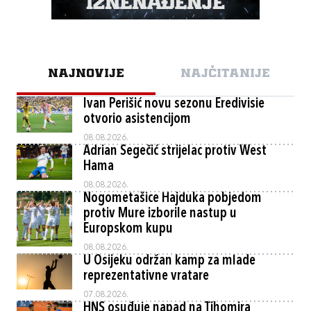
NAJNOVIJE
NAJČITANIJE
Ivan Perišić novu sezonu Eredivisie
otvorio asistencijom
08.08.2026.
Adrian Segečić strijelac protiv West
Hama
08.08.2026.
Nogometašice Hajduka pobjedom
protiv Mure izborile nastup u
Europskom kupu
08.08.2026.
U Osijeku održan kamp za mlade
reprezentativne vratare
07.08.2026.
HNS osuđuje napad na Tihomira