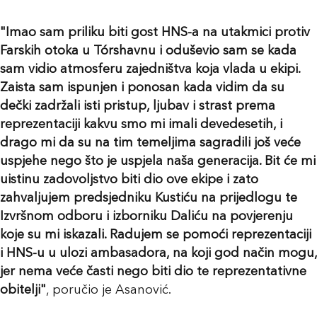
"Imao sam priliku biti gost HNS-a na utakmici protiv
Farskih otoka u Tórshavnu i oduševio sam se kada
sam vidio atmosferu zajedništva koja vlada u ekipi.
Zaista sam ispunjen i ponosan kada vidim da su
dečki zadržali isti pristup, ljubav i strast prema
reprezentaciji kakvu smo mi imali devedesetih, i
drago mi da su na tim temeljima sagradili još veće
uspjehe nego što je uspjela naša generacija. Bit će mi
uistinu zadovoljstvo biti dio ove ekipe i zato
zahvaljujem predsjedniku Kustiću na prijedlogu te
Izvršnom odboru i izborniku Daliću na povjerenju
koje su mi iskazali. Radujem se pomoći reprezentaciji
i HNS-u u ulozi ambasadora, na koji god način mogu,
jer nema veće časti nego biti dio te reprezentativne
obitelji"
, poručio je Asanović.