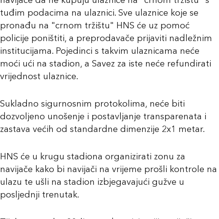
navijače da ne kupuju ulaznice na "crnom tržištu" s
tuđim podacima na ulaznici. Sve ulaznice koje se
pronađu na "crnom tržištu" HNS će uz pomoć
policije poništiti, a preprodavače prijaviti nadležnim
institucijama. Pojedinci s takvim ulaznicama neće
moći ući na stadion, a Savez za iste neće refundirati
vrijednost ulaznice.
Sukladno sigurnosnim protokolima, neće biti
dozvoljeno unošenje i postavljanje transparenata i
zastava većih od standardne dimenzije 2x1 metar.
HNS će u krugu stadiona organizirati zonu za
navijače kako bi navijači na vrijeme prošli kontrole na
ulazu te ušli na stadion izbjegavajući gužve u
posljednji trenutak.