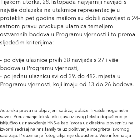
Tijekom utorka, 28. listopada najvjerniji navijači s
najviše dolazaka na utakmice reprezentacije u
proteklih pet godina mailom su dobili obavijest o 24-
satnom pravu prvokupa ulaznica temeljem
ostvarenih bodova u Programu vjernosti i to prema
sljedećim kriterijima:
- po dvije ulaznice prvih 38 navijača s 27 i više
bodova u Programu vjernosti,
- po jednu ulaznicu svi od 39. do 482. mjesta u
Programu vjernosti, koji imaju od 13 do 26 bodova.
Autorska prava na objavljeni sadržaj polaže Hrvatski nogometni
savez. Preuzimanje teksta i/ili izjava iz ovog teksta dopušteno je
isključivo uz navođenje HNS-a kao izvora uz direktnu poveznicu na
izvorni sadržaj na hns.family te uz poštivanje integriteta izvornog
sadržaja. Preuzimanje fotografija nije dopušteno. Više informacija