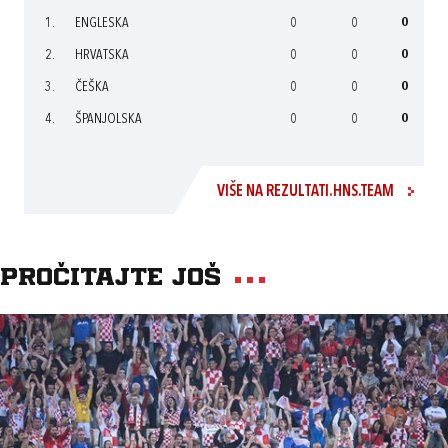
1.
ENGLESKA
0
0
0
2.
HRVATSKA
0
0
0
3.
ČEŠKA
0
0
0
4.
ŠPANJOLSKA
0
0
0
VIŠE NA REZULTATI.HNS.TEAM
Pročitajte još