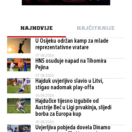
NAJNOVIJE
NAJČITANIJE
U Osijeku održan kamp za mlade
reprezentativne vratare
07.08.2026.
HNS osuđuje napad na Tihomira
Pejina
07.08.2026.
Hajduk uvjerljivo slavio u Litvi,
stigao nadomak play-offa
06.08.2026.
Hajdučice tijesno izgubile od
Austrije Beč u Ligi prvakinja, slijedi
borba za Europa kup
05.08.2026.
Uvjerljiva pobjeda dovela Dinamo