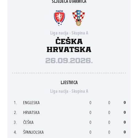
SLJEDEĆA UTAKMICA
Liga nacija - Skupina A
Češka
Hrvatska
26.09.2026.
LJESTVICA
Liga nacija - Skupina A
1.
ENGLESKA
0
0
0
2.
HRVATSKA
0
0
0
3.
ČEŠKA
0
0
0
4.
ŠPANJOLSKA
0
0
0