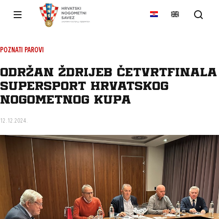
POZNATI PAROVI
Održan ždrijeb četvrtfinala
SuperSport Hrvatskog
nogometnog kupa
12.12.2024.