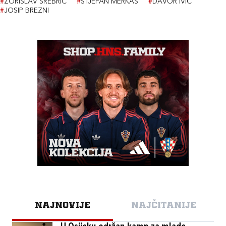
#
ZORISLAV SREBRIĆ
#
STJEPAN MERKAŠ
#
DAVOR IVIĆ
#
JOSIP BREZNI
NAJNOVIJE
NAJČITANIJE