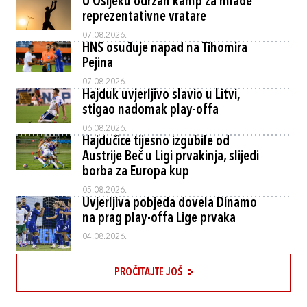
U Osijeku održan kamp za mlade
reprezentativne vratare
07.08.2026.
HNS osuđuje napad na Tihomira
Pejina
07.08.2026.
Hajduk uvjerljivo slavio u Litvi,
stigao nadomak play-offa
06.08.2026.
Hajdučice tijesno izgubile od
Austrije Beč u Ligi prvakinja, slijedi
borba za Europa kup
05.08.2026.
Uvjerljiva pobjeda dovela Dinamo
na prag play-offa Lige prvaka
04.08.2026.
PROČITAJTE JOŠ