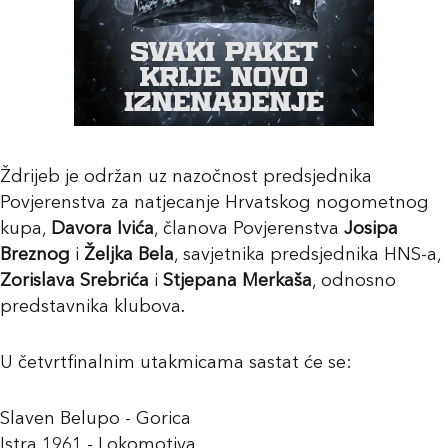
Ždrijeb je održan uz nazočnost predsjednika
Povjerenstva za natjecanje Hrvatskog nogometnog
kupa,
Davora Ivića
, članova Povjerenstva
Josipa
Breznog
i
Željka Bela
, savjetnika predsjednika HNS-a,
Zorislava Srebrića
i
Stjepana Merkaša
, odnosno
predstavnika klubova.
U četvrtfinalnim utakmicama sastat će se:
Slaven Belupo - Gorica
Istra 1961 - Lokomotiva