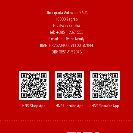
Ulica grada Vukovara 269A
10000 Zagreb
Hrvatska / Croatia
Tel:
+385 1 2361555
E-mail:
info@hns.family
IBAN: HR2523400091100187844
OIB: 08516152078
HNS Shop App
HNS Ulaznice App
HNS Semafor App