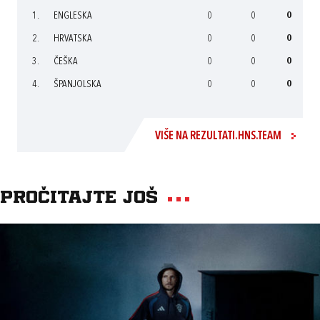
1.
ENGLESKA
0
0
0
2.
HRVATSKA
0
0
0
3.
ČEŠKA
0
0
0
4.
ŠPANJOLSKA
0
0
0
VIŠE NA REZULTATI.HNS.TEAM
Pročitajte još