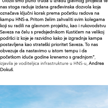
"Uložili smo puno truda u izradu glavnog projekta te
nas stoga raduje izdana građevinska dozvola koja
označava ključni korak prema početku radova na
kampu HNS-a. Pritom želim zahvaliti svim kolegama
koji su radili na glavnom projektu, kao i rukovodstvu
Saveza na čelu s predsjednikom Kustićem na velikoj
podršci iz koje je razvidno kako je izgradnja kampa
postavljena kao strateški prioritet Saveza. To nas
obvezuje da nastavimo u istom tempu i da
početkom iduće godine krenemo s gradnjom"
,
izjavila je voditeljica infrastrukture u HNS-u,
Andrea
Dokuš
.