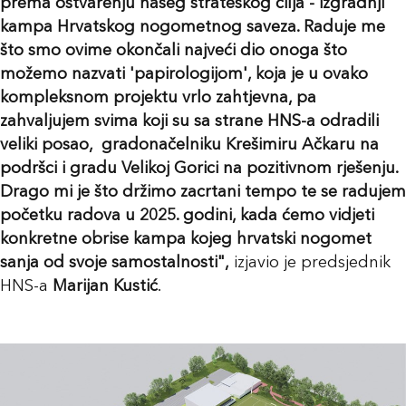
prema ostvarenju našeg strateškog cilja - izgradnji
kampa Hrvatskog nogometnog saveza. Raduje me
što smo ovime okončali najveći dio onoga što
možemo nazvati 'papirologijom', koja je u ovako
kompleksnom projektu vrlo zahtjevna, pa
zahvaljujem svima koji su sa strane HNS-a odradili
veliki posao, gradonačelniku Krešimiru Ačkaru na
podršci i gradu Velikoj Gorici na pozitivnom rješenju.
Drago mi je što držimo zacrtani tempo te se radujem
početku radova u 2025. godini, kada ćemo vidjeti
konkretne obrise kampa kojeg hrvatski nogomet
sanja od svoje samostalnosti",
izjavio je predsjednik
HNS-a
Marijan Kustić
.