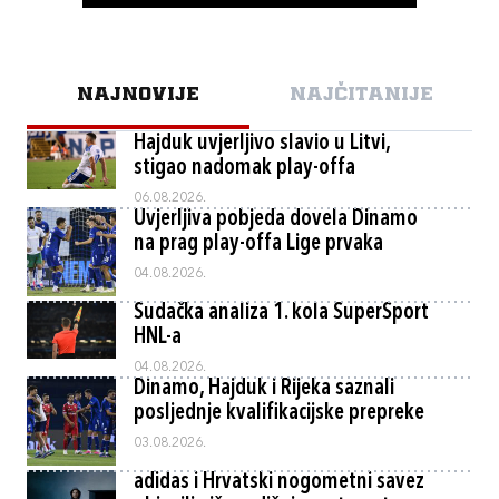
NAJNOVIJE
NAJČITANIJE
Hajduk uvjerljivo slavio u Litvi,
stigao nadomak play-offa
06.08.2026.
Uvjerljiva pobjeda dovela Dinamo
na prag play-offa Lige prvaka
04.08.2026.
Sudačka analiza 1. kola SuperSport
HNL-a
04.08.2026.
Dinamo, Hajduk i Rijeka saznali
posljednje kvalifikacijske prepreke
03.08.2026.
adidas i Hrvatski nogometni savez