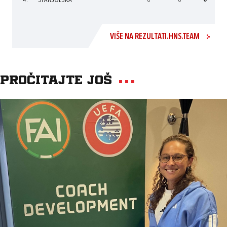
4.
ŠPANJOLSKA
0
0
0
VIŠE NA REZULTATI.HNS.TEAM
Pročitajte još