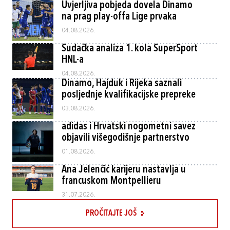
Uvjerljiva pobjeda dovela Dinamo
na prag play-offa Lige prvaka
04.08.2026.
Sudačka analiza 1. kola SuperSport
HNL-a
04.08.2026.
Dinamo, Hajduk i Rijeka saznali
posljednje kvalifikacijske prepreke
03.08.2026.
adidas i Hrvatski nogometni savez
objavili višegodišnje partnerstvo
01.08.2026.
Ana Jelenčić karijeru nastavlja u
francuskom Montpellieru
31.07.2026.
PROČITAJTE JOŠ