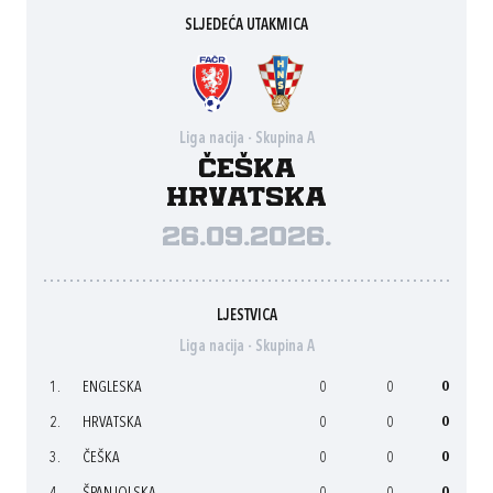
SLJEDEĆA UTAKMICA
Liga nacija - Skupina A
Češka
Hrvatska
26.09.2026.
LJESTVICA
Liga nacija - Skupina A
1.
ENGLESKA
0
0
0
2.
HRVATSKA
0
0
0
3.
ČEŠKA
0
0
0