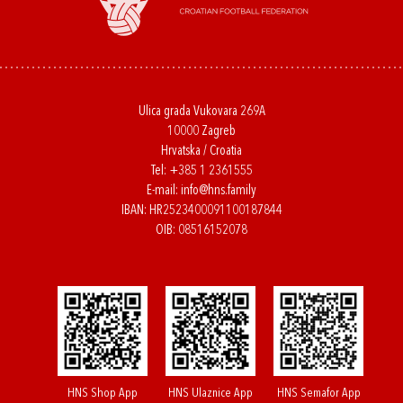
Ulica grada Vukovara 269A
10000 Zagreb
Hrvatska / Croatia
Tel:
+385 1 2361555
E-mail:
info@hns.family
IBAN: HR2523400091100187844
OIB: 08516152078
HNS Shop App
HNS Ulaznice App
HNS Semafor App