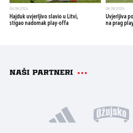
06.08.2026.
04.08.2026.
Hajduk uvjerljivo slavio u Litvi,
Uvjerljiva 
stigao nadomak play-offa
na prag pla
Naši partneri