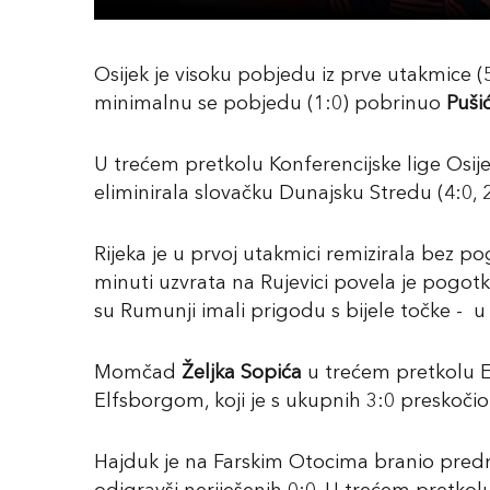
Osijek je visoku pobjedu iz prve utakmice (5
minimalnu se pobjedu (1:0) pobrinuo
Puši
U trećem pretkolu Konferencijske lige Osijek
eliminirala slovačku Dunajsku Stredu (4:0, 2
Rijeka je u prvoj utakmici remizirala bez 
minuti uzvrata na Rujevici povela je pogo
su Rumunji imali prigodu s bijele točke - u
Momčad
Željka Sopića
u trećem pretkolu E
Elfsborgom, koji je s ukupnih 3:0 preskočio 
Hajduk je na Farskim Otocima branio predno