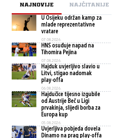
NAJNOVIJE
NAJČITANIJE
U Osijeku održan kamp za
mlade reprezentativne
vratare
07.08.2026.
HNS osuđuje napad na
Tihomira Pejina
07.08.2026.
Hajduk uvjerljivo slavio u
Litvi, stigao nadomak
play-offa
06.08.2026.
Hajdučice tijesno izgubile
od Austrije Beč u Ligi
prvakinja, slijedi borba za
Europa kup
05.08.2026.
Uvjerljiva pobjeda dovela
Dinamo na prag play-offa