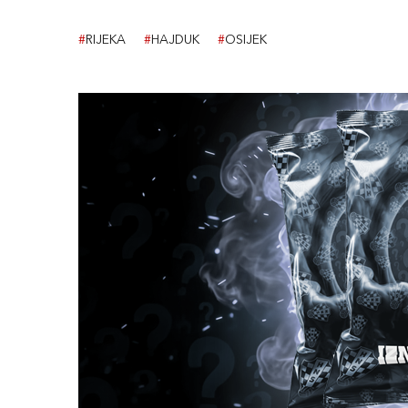
#
RIJEKA
#
HAJDUK
#
OSIJEK