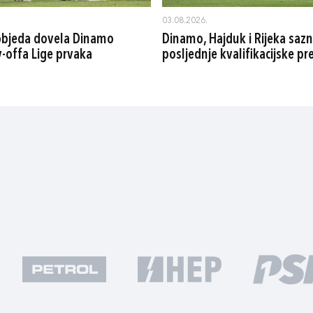
03.08.2026.
pobjeda dovela Dinamo
Dinamo, Hajduk i Rijeka sazn
y-offa Lige prvaka
posljednje kvalifikacijske p