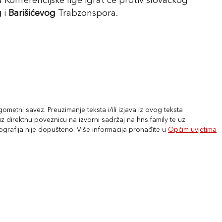
u Konferencijske lige igrat će protiv slovačkog
g
i
Barišićevog
Trabzonspora.
metni savez. Preuzimanje teksta i/ili izjava iz ovog teksta
 direktnu poveznicu na izvorni sadržaj na hns.family te uz
tografija nije dopušteno. Više informacija pronađite u
Općim uvjetima