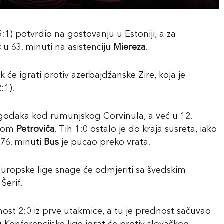
:1) potvrdio na gostovanju u Estoniji, a za
ć
u 63. minuti na asistenciju
Miereza
.
 će igrati protiv azerbajdžanske Zire, koja je
:1).
pogodaka kod rumunjskog Corvinula, a već u 12.
tkom
Petroviča
. Tih 1:0 ostalo je do kraja susreta, iako
 76. minuti
Bus
je pucao preko vrata.
uropske lige snage će odmjeriti sa švedskim
Šerif.
st 2:0 iz prve utakmice, a tu je prednost sačuvao