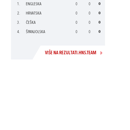
1.
ENGLESKA
0
0
0
2.
HRVATSKA
0
0
0
3.
ČEŠKA
0
0
0
4.
ŠPANJOLSKA
0
0
0
VIŠE NA REZULTATI.HNS.TEAM