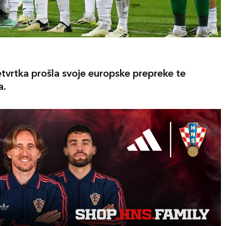
etvrtka prošla svoje europske prepreke te
a.