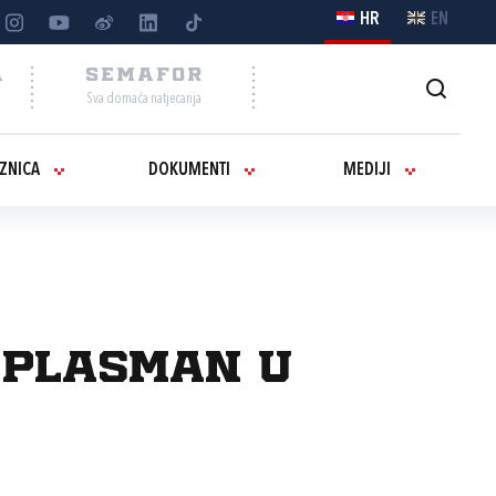
HR
EN
A
SEMAFOR
Sva domaća natjecanja
IZNICA
DOKUMENTI
MEDIJI
i plasman u