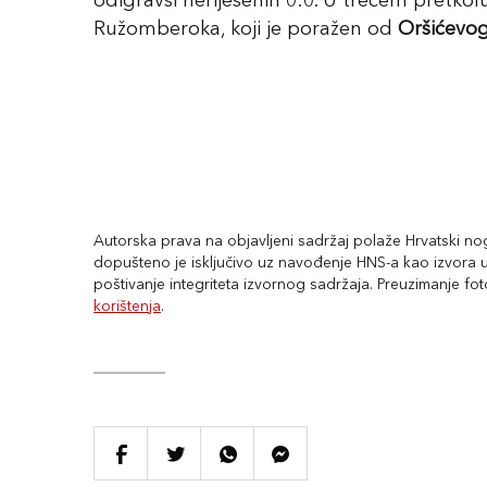
odigravši neriješenih 0:0. U trećem pretkol
Ružomberoka, koji je poražen od
Oršićevo
Autorska prava na objavljeni sadržaj polaže Hrvatski nogo
dopušteno je isključivo uz navođenje HNS-a kao izvora uz
poštivanje integriteta izvornog sadržaja. Preuzimanje fo
korištenja
.