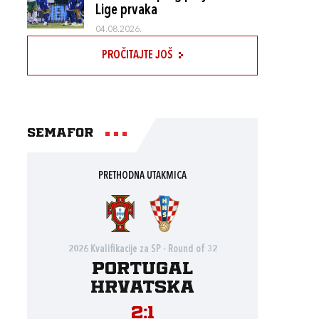
Lige prvaka
04.08.2026.
PROČITAJTE JOŠ
Semafor
PRETHODNA UTAKMICA
2026 Kvalifikacije za SP - Round of 32
Portugal
Hrvatska
2:1