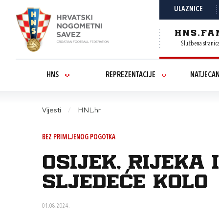
ULAZNICE
HNS.FA
Službena stranic
HNS
REPREZENTACIJE
NATJECA
Vijesti
/
HNL.hr
BEZ PRIMLJENOG POGOTKA
Osijek, Rijeka
sljedeće kolo
01.08.2024.