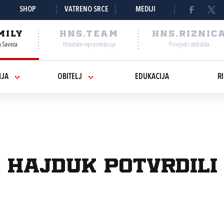
SHOP
VATRENO SRCE
MEDIJI
MILY
HNS.TEAM
HNS.RIZNIC
a Saveza
Hrvatske reprezentacije
Povijest i statistika
NJA
OBITELJ
EDUKACIJA
R
 i Hajduk potvrdil