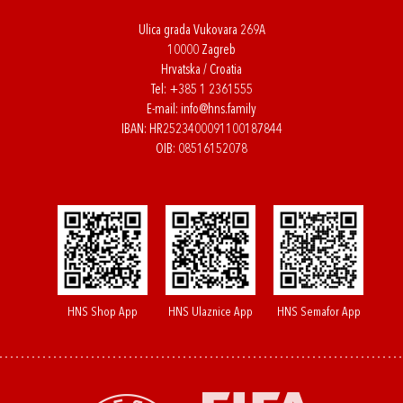
Ulica grada Vukovara 269A
10000 Zagreb
Hrvatska / Croatia
Tel:
+385 1 2361555
E-mail:
info@hns.family
IBAN: HR2523400091100187844
OIB: 08516152078
HNS Shop App
HNS Ulaznice App
HNS Semafor App