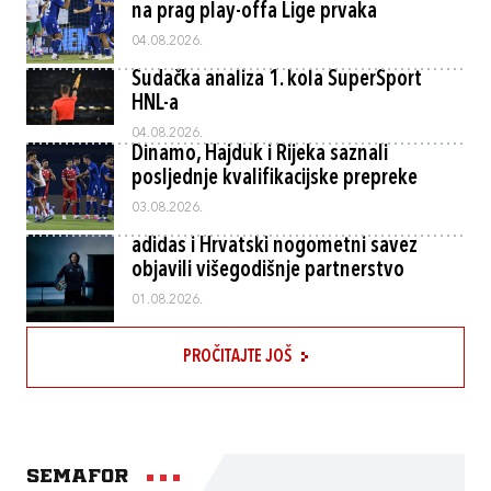
na prag play-offa Lige prvaka
04.08.2026.
Sudačka analiza 1. kola SuperSport
HNL-a
04.08.2026.
Dinamo, Hajduk i Rijeka saznali
posljednje kvalifikacijske prepreke
03.08.2026.
adidas i Hrvatski nogometni savez
objavili višegodišnje partnerstvo
01.08.2026.
PROČITAJTE JOŠ
Semafor