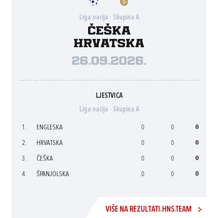
Liga nacija - Skupina A
Češka
Hrvatska
26.09.2026.
LJESTVICA
Liga nacija - Skupina A
1.
ENGLESKA
0
0
0
2.
HRVATSKA
0
0
0
3.
ČEŠKA
0
0
0
4.
ŠPANJOLSKA
0
0
0
VIŠE NA REZULTATI.HNS.TEAM