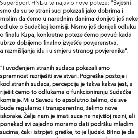
SuperSport HNL-u te najavio nove poteze:
"Svjesni
smo da su se strani suci pokazali jako dobrima i
mislim da ćemo u narednim danima donijeti još neke
odluke o Sudačkoj komisiji. Nismo još donijeli odluku
o finalu Kupa, konkretne poteze ćemo povući kada
ubrzo dobijemo finalno izvješće povjerenstva,
a razmišljanja idu i u smjeru stranog povjerenika"
.
"I uvođenjem stranih sudaca pokazali smo
spremnost razriješiti sve stvari. Pogreške postoje i
kod stranih sudaca, percepcija je takva kakva jest, a
riješit ćemo to odlukama o funkcioniranju Sudačke
komisije. Mi u Savezu to apsolutno želimo, da sve
bude regularno i transparentno, želimo nove
iskorake. Želja nam je imati suce na najvišoj razini, ali
ponekad svi zajedno moramo dati podršku mladim
sucima, čak i istrpjeti greške, to je ljudski. Bitno je da