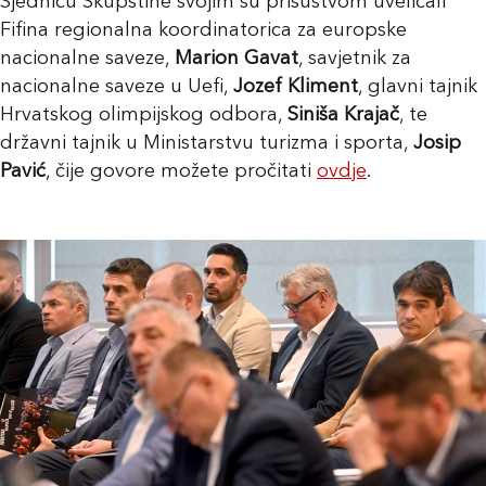
Sjednicu Skupštine svojim su prisustvom uveličali
Fifina regionalna koordinatorica za europske
nacionalne saveze,
Marion Gavat
, savjetnik za
nacionalne saveze u Uefi,
Jozef Kliment
, glavni tajnik
Hrvatskog olimpijskog odbora,
Siniša Krajač
, te
državni tajnik u Ministarstvu turizma i sporta,
Josip
Pavić
, čije govore možete pročitati
ovdje
.