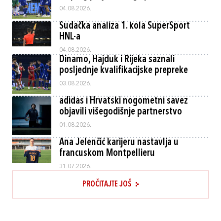
04.08.2026.
Sudačka analiza 1. kola SuperSport
HNL-a
04.08.2026.
Dinamo, Hajduk i Rijeka saznali
posljednje kvalifikacijske prepreke
03.08.2026.
adidas i Hrvatski nogometni savez
objavili višegodišnje partnerstvo
01.08.2026.
Ana Jelenčić karijeru nastavlja u
francuskom Montpellieru
31.07.2026.
PROČITAJTE JOŠ