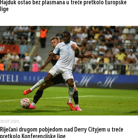
Hajduk ostao bez plasmana u treće pretkolo Europske
lige
30.07.2026.
Riječani drugom pobjedom nad Derry Cityjem u treće
pretkolo Konferencijske lige