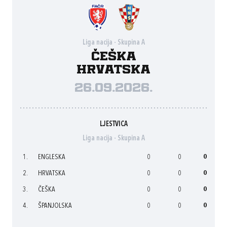
Liga nacija - Skupina A
Češka
Hrvatska
26.09.2026.
LJESTVICA
Liga nacija - Skupina A
1.
ENGLESKA
0
0
0
2.
HRVATSKA
0
0
0
3.
ČEŠKA
0
0
0
4.
ŠPANJOLSKA
0
0
0