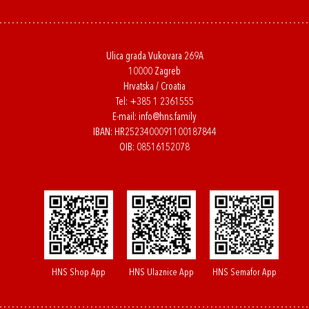
Ulica grada Vukovara 269A
10000 Zagreb
Hrvatska / Croatia
Tel:
+385 1 2361555
E-mail:
info@hns.family
IBAN: HR2523400091100187844
OIB: 08516152078
HNS Shop App
HNS Ulaznice App
HNS Semafor App