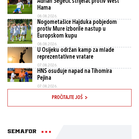
Adrian Segečić strijelac protiv West
Hama
08.08.2026.
Nogometašice Hajduka pobjedom
protiv Mure izborile nastup u
Europskom kupu
08.08.2026.
U Osijeku održan kamp za mlade
reprezentativne vratare
07.08.2026.
HNS osuđuje napad na Tihomira
Pejina
07.08.2026.
PROČITAJTE JOŠ
Semafor