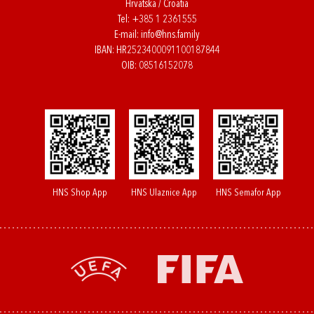
Hrvatska / Croatia
Tel:
+385 1 2361555
E-mail:
info@hns.family
IBAN: HR2523400091100187844
OIB: 08516152078
HNS Shop App
HNS Ulaznice App
HNS Semafor App