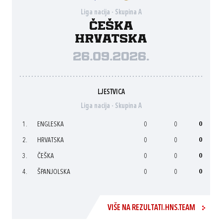
Liga nacija - Skupina A
Češka
Hrvatska
26.09.2026.
LJESTVICA
Liga nacija - Skupina A
1.
ENGLESKA
0
0
0
2.
HRVATSKA
0
0
0
3.
ČEŠKA
0
0
0
4.
ŠPANJOLSKA
0
0
0
VIŠE NA REZULTATI.HNS.TEAM