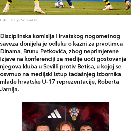
Foto: Drago Sopta/HNS
Disciplinska komisija Hrvatskog nogometnog
saveza donijela je odluku o kazni za prvotimca
Dinama, Brunu Petkovića, zbog neprimjerene
izjave na konferenciji za medije uoči gostovanja
njegova kluba u Sevilli protiv Betisa, u kojoj se
osvrnuo na medijski istup tadašnjeg izbornika
mlade hrvatske U-17 reprezentacije, Roberta
Jarnija.