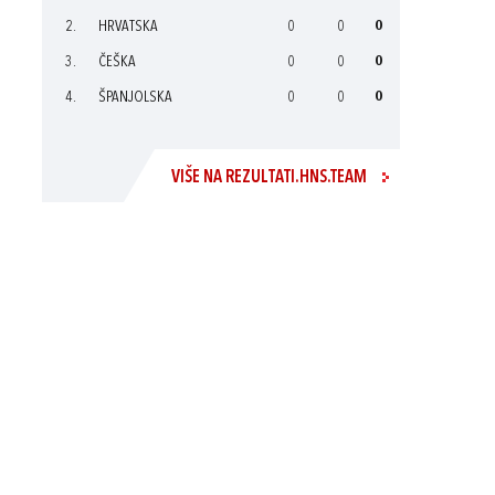
2.
HRVATSKA
0
0
0
3.
ČEŠKA
0
0
0
4.
ŠPANJOLSKA
0
0
0
VIŠE NA REZULTATI.HNS.TEAM