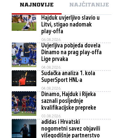
NAJNOVIJE
NAJČITANIJE
Hajduk uvjerljivo slavio u
Litvi, stigao nadomak
play-offa
06.08.2026.
Uvjerljiva pobjeda dovela
Dinamo na prag play-offa
Lige prvaka
04.08.2026.
Sudačka analiza 1. kola
SuperSport HNL-a
04.08.2026.
Dinamo, Hajduk i Rijeka
saznali posljednje
kvalifikacijske prepreke
03.08.2026.
adidas i Hrvatski
nogometni savez objavili
višegodišnje partnerstvo