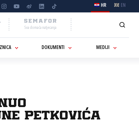
HR
EN
A
SEMAFOR
Sva domaća natjecanja
IZNICA
DOKUMENTI
MEDIJI
enuo
une Petkovića