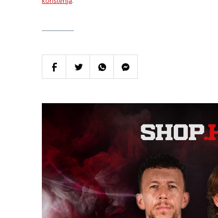
korištenja
.