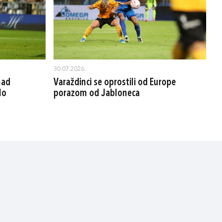
30.07.2026.
nad
Varaždinci se oprostili od Europe
lo
porazom od Jabloneca