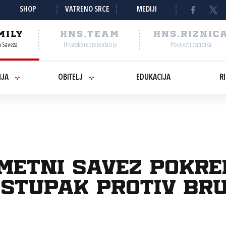
SHOP
VATRENO SRCE
MEDIJI
MILY
HNS.TEAM
HNS.RIZNIC
a Saveza
Hrvatske reprezentacije
Povijest i statistika
NJA
OBITELJ
EDUKACIJA
R
metni savez pokr
ostupak protiv Br