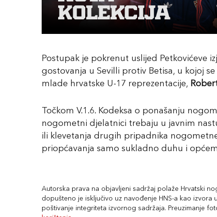
Postupak je pokrenut uslijed Petkovićeve i
gostovanja u Sevilli protiv Betisa, u kojoj 
mlade hrvatske U-17 reprezentacije,
Robert
Točkom V.1.6. Kodeksa o ponašanju nogomet
nogometni djelatnici trebaju u javnim nast
ili klevetanja drugih pripadnika nogometne 
priopćavanja samo sukladno duhu i općem
Autorska prava na objavljeni sadržaj polaže Hrvatski nogo
dopušteno je isključivo uz navođenje HNS-a kao izvora uz
poštivanje integriteta izvornog sadržaja. Preuzimanje fo