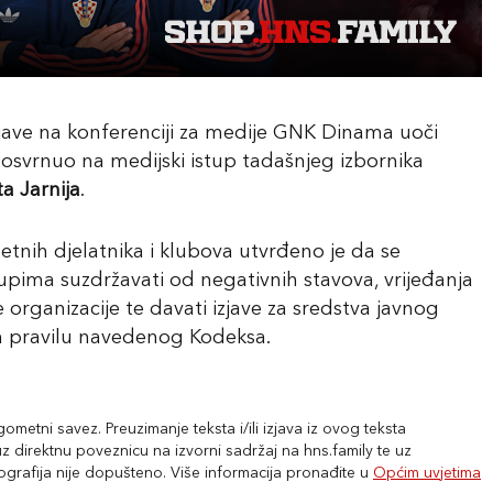
zjave na konferenciji za medije GNK Dinama uoči
se osvrnuo na medijski istup tadašnjeg izbornika
a Jarnija
.
nih djelatnika i klubova utvrđeno je da se
upima suzdržavati od negativnih stavova, vrijeđanja
organizacije te davati izjave za sredstva javnog
 pravilu navedenog Kodeksa.
metni savez. Preuzimanje teksta i/ili izjava iz ovog teksta
 direktnu poveznicu na izvorni sadržaj na hns.family te uz
tografija nije dopušteno. Više informacija pronađite u
Općim uvjetima