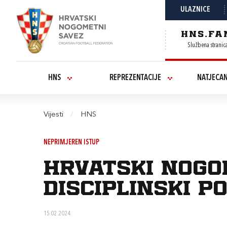
ULAZNICE
HNS.FA
Službena stranic
HNS
REPREZENTACIJE
NATJECA
Vijesti
/
HNS
NEPRIMJEREN ISTUP
Hrvatski nogo
disciplinski p
15.02.2024.