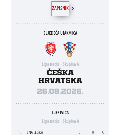
ZAPISNIK
SLJEDEĆA UTAKMICA
Liga nacija - Skupina A
Češka
Hrvatska
26.09.2026.
LJESTVICA
Liga nacija - Skupina A
1.
ENGLESKA
0
0
0