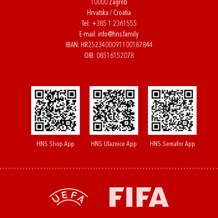
10000 Zagreb
Hrvatska / Croatia
Tel:
+385 1 2361555
E-mail:
info@hns.family
IBAN: HR2523400091100187844
OIB: 08516152078
HNS Shop App
HNS Ulaznice App
HNS Semafor App