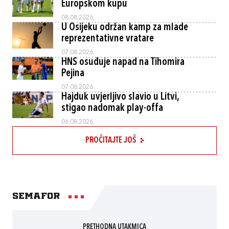
Europskom kupu
08.08.2026.
U Osijeku održan kamp za mlade
reprezentativne vratare
07.08.2026.
HNS osuđuje napad na Tihomira
Pejina
07.08.2026.
Hajduk uvjerljivo slavio u Litvi,
stigao nadomak play-offa
06.08.2026.
PROČITAJTE JOŠ
Semafor
PRETHODNA UTAKMICA