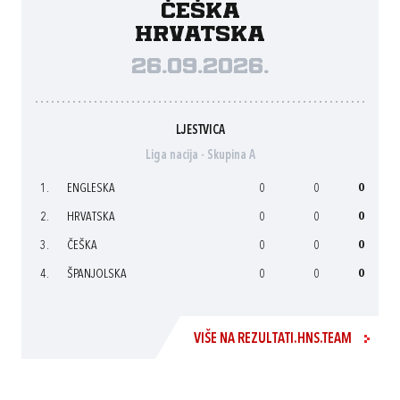
Češka
Hrvatska
26.09.2026.
LJESTVICA
Liga nacija - Skupina A
1.
ENGLESKA
0
0
0
2.
HRVATSKA
0
0
0
3.
ČEŠKA
0
0
0
4.
ŠPANJOLSKA
0
0
0
VIŠE NA REZULTATI.HNS.TEAM